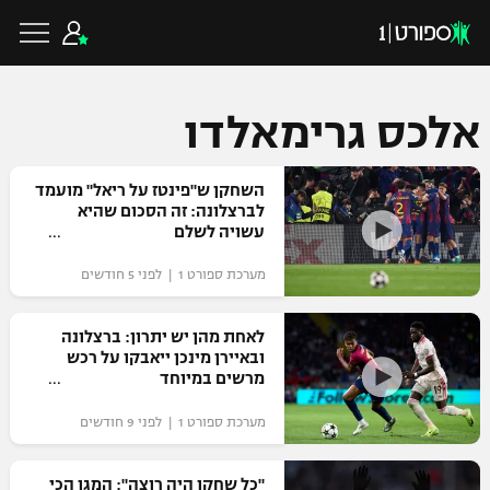
אלכס גרימאלדו
כדורגל ישראלי
השחקן ש"פינטז על ריאל" מועמד
לברצלונה: זה הסכום שהיא
עשויה לשלם
ליגת העל
כדורגל עולמי
מערכת ספורט 1 | לפני 5 חודשים
ליגה לאומית
ליגת האלופות
לאחת מהן יש יתרון: ברצלונה
כדורסל ישראלי
ובאיירן מינכן ייאבקו על רכש
גביע הטוטו
מרשים במיוחד
ליגה אירופית
ליגת ווינר סל
ליגיונרים
כדורסל עולמי
מערכת ספורט 1 | לפני 9 חודשים
ליגה אנגלית
ליגה לאומית
גביע המדינה
NBA
"כל שחקן היה רוצה": המגן הכי
ליגה גרמנית
ענפים נוספים