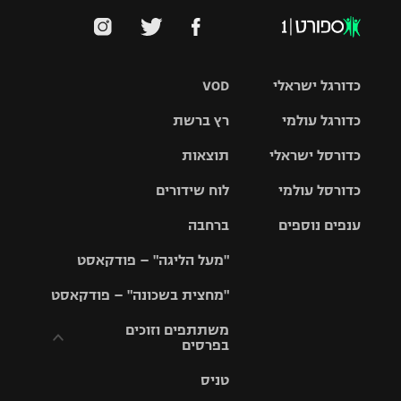
כדורגל ישראלי
VOD
כדורגל עולמי
רץ ברשת
ליגת העל
כדורסל ישראלי
תוצאות
ליגת
ליגה לאומית
האלופות
כדורסל עולמי
לוח שידורים
ליגת ווינר
סל
גביע הטוטו
ענפים נוספים
ברחבה
ליגה
NBA
אירופית
"מעל הליגה" – פודקאסט
ליגה לאומית
ליגיונרים
טניס
יורוליג
ליגה אנגלית
"מחצית בשכונה" – פודקאסט
כדורסל נשים
גביע המדינה
כדוריד
יורוקאפ
ליגה גרמנית
משתתפים וזוכים
בפרסים
מכבי תל
נבחרת
כדורעף
אביב
ישראל
ליגה
טניס
ספרדית
תקנון משתתפים