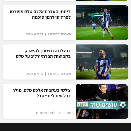
רשיון להקרנה פומבית לבית עסק
דיווח: העברת אלכס טלס מפורטו
לפריז סן ז'רמן סוכמה
הצטרפות לחבילת הערוצים
מערכת ספורט 1 | לפני 6 שנים
לוח דרושים – ג'ובנט
תגיות
ברצלונה תצטרך להיאבק
בקבוצות הפרמיירליג על טלס
המגזין
מערכת ספורט 1 | לפני 6 שנים
צ'לסי בעקבות אלכס טלס, מולר
בכל זאת ליונייטד?
יעקב זיו | לפני 11 שנים