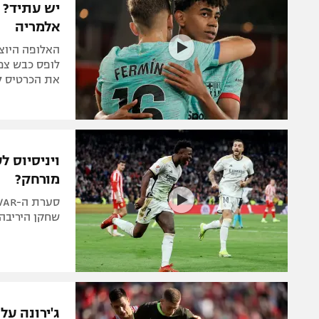
יש עתיד? 
אלמריה
לופס כבש צמד
את הכרטיס ל
ויניסיוס ל
מורחק?
שחקן היריבה.
ג'ירונה ע