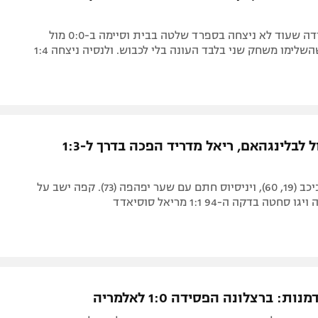
הקבוצה היחידה שעוד לא ניצחה בספרד שלטה בבית וסיימה ב-0:0 מול
הקטלאנים, שהשלימו משחק שני בלבד העונה בלי לכבוש. ולנסיה ניצחה 1:4
צמד ובישול לבלינגהאם, ריאל מדריד הפכה בדרך ל-1:3
האנגלי שוב כיכב (19, 60), ויניסיוס חתם עם שער יפהפה (73). קפה ישב על
טה בדקה ה-94 1:1 מריאל סוסיאדד
ת: ברצלונה הפסידה 1:0 לאלמריה