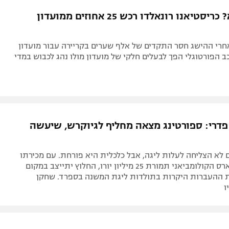
תל אביב
ליגה סינית
הצעד הבא? כריסטיאנו רונאלדו רכש 25 אחוזים ממועדון
חיפה
ליגה ברזילאית
באר שבע
ליגות נוספות
חרי ההישג חסר התקדים של אלף שערים בקריירה עבור מועדון
תניה
ב הפורטוגלי הפך לבעלים חלקי של מועדון מולו נהג לכבוש במדי
דה
פדרי: ספורטינג מצאה מחליף לגיוקרש, שיעשה
לא הצליחה לעלות ליגה, אבל כלכלית היא פורחת. עם מכירתו
של לואיס סוארס הקולומביאני תמורת 25 מיליון יורו, החלוץ יתייצב במקום
 ההעברות היקרות בתולדות ליגת המשנה בספרד. שחקן
ו