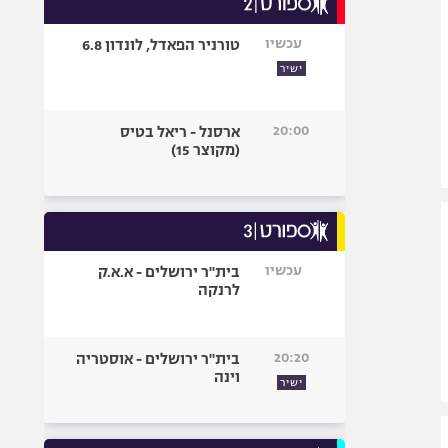
אופניים
עכשיו
טורניר הפאדל, לונדון 6.8
ספורט מוטורי
ישיר
כדורמים
פוטבול אמריקאי NFL
20:00
ארסנל - ריאל בטיס
בייסבול MLB
(מקוצר 15)
ספורט אתגרי
ואקסטרים
אומנויות לחימה
גיימינג E-Sports
עכשיו
בית"ר ירושלים - א.א.ק
לרנקה
20:20
בית"ר ירושלים - אוסטריה
וינה
ישיר