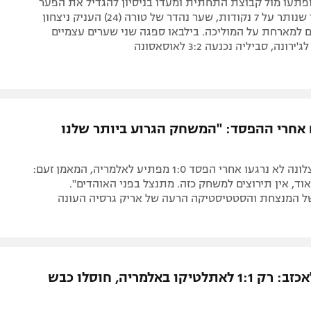
פתעו מול קבוצת התחתית ומעדו בניסיון להגדיל את הפער
מריאל מדריד שנותר על 7 נקודות, שער נהדר של טורה (24) העניק ניצחון
 למארחת על המוליכה. בילבאו ספגה שני שערים עצמיים
 אחרי ההפסד: "המשחק הגרוע ביותר שלנו
הרוחות בברצלונה לא נרגעו אחרי הפסד 1:0 מפתיע לאלמריה, המאמן זעם:
אוד, אין תירוצים למשחק כזה. מתנצל בפני האוהדים".
ל המנצחת והסטטיסטיקה הרעה של אריק גרסיה העונה
ממשיכה לאכזב: רק 1:1 לאתלטיקו באלמריה, חוסלו כבש