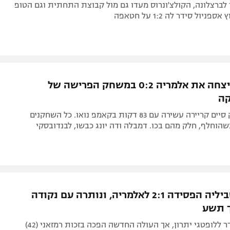
ברצלונה, הקולצ'ונרוס מעדו גם מול קבוצת התחתית וגם הטופ
ברצלונה ניצחה את אלמריה 0:2 במשחק הפרישה של
קה
הבלם הוותיק סיים קריירה עשירה עם 83 דקות בקאמפ נואו. כל השחקנים
שהוחלף, חלק מהם בכו. דמבלה ודה יונג כבשו, לבנדובסקי
במשבר: סביליה הפסידה 2:1 לאלמריה, ונותרה עם נקודה
 תשע
טורס (30) סידר ללופטגי יתרון, אך העולה החדשה הפכה בזכות רמזאני (42)