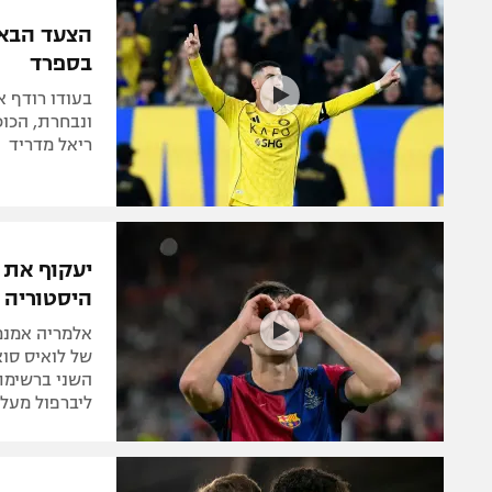
הפועל 
תקנון משתתפים וזוכים בפרסים
הפועל 
בספרד
תקנון עבור פעילות אלקטרה
הפועל 
תקנון עבור פעילות ספורט 1 – "מרלן"
בעודו רודף א
מכבי נ
ונבחרת, הכוכ
טניס
ריאל מדריד
בני יהו
גיימינג E-Sports
תנאי שימוש
יעקוף את 
מדיניות פרטיות
היסטוריה
תקנון פעילות ספורט 1
אלמריה אמנם 
רשיון להקרנה פומבית לבית עסק
השני ברשימת
הצטרפות לחבילת הערוצים
ליברפול מעלי
לוח דרושים – ג'ובנט
תגיות
המגזין