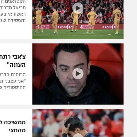
הקטלאנים הו
ראשון אי פעם
והפסידה 3:2 לג'ירונה, סביליה נכנעה 3:2 לאוסאסונה
צ'אבי רתח
העונה"
"אני עצבני מ
ההיסטוריה ש
מהחצי