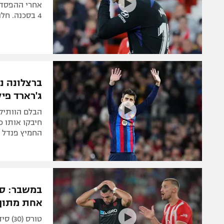
אחרי ההפסד ל
4 בסכנה. חלוץ אספניול סידר לה 1:2 על חטאפה
ג'רארד פי
חיבקו אותו כ
החמיץ פנדל
אחת מתוך