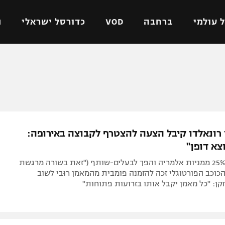
 עולמי
ברחבה
VOD
כדורסל ישראלי
ת
ל ישראלי
כדורגל עולמי
כדורסל ישראלי
על
ליגת האלופות
ליגת ווינר סל
אומית
ליגה אירופית
ליגה לאומית
וטו
ליגה אנגלית
כדורסל נשים
 רונאלדו קיבל הצעה להצטרף לקבוצה באירופה:
ים
ליגה גרמנית
מכבי תל אביב
וצא דופן"
מדינה
ליגה ספרדית
הפועל חולון
לאחר שרכש 25% ממניות אלמריה והפך לבעלים-שותף ("זאת בשורה מרגשת
ישראל
ליגה איטלקית
הפועל ירושלים
 הכוכב הפורטוגלי זכה להזמנה פומבית מהמאמן רוּבי לשוב
ן: "כל מאמן יקבל אותו בזרועות פתוחות"
יפה
ליגה צרפתית
דני אבדיה
רושלים
ליגה הולנדית
ל אביב
ליגה טורקית