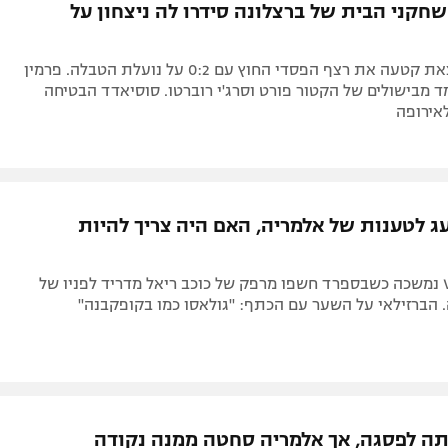
שחקני הבית של ברצלונה סידרו לה ניצחון על
האלופה היוצאת קטעה את רצף הפסדי החוץ עם 0:2 על נועלת הטבלה. פרמין
 מבישולים של הקטור פורט וסרג'י רוברטו. סוסיאדד הבטיחה
אירופה
עג לטענות של אלמריה, האם היה צריך להיות
סערת ה-VAR נמשכה כשבספרד חשפו מרפק של כוכב ריאל מדריד לפניו של
 הברזילאי על השער עם הכתף: "גולאסו כמו בקופקבנה"
לתה לפסגה, אך אלמריה סחטה ממנה נקודה