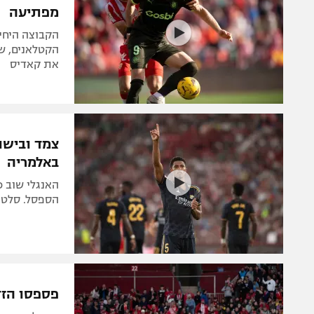
מפתיעה
את קאדיס
באלמריה
הספסל. סלטה ויגו סח
פספסו הזדמנו