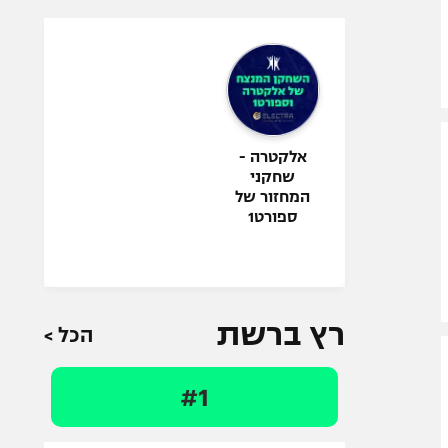
אלקטרה -
שחקני
המחזור של
ספורט1
רץ ברשת
הכל >
#1