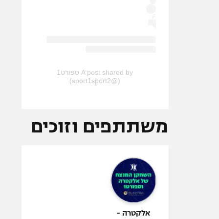
A post shared by ספורט1
(@sport1sport2)
משתתפים וזוכים
אלקטרה -