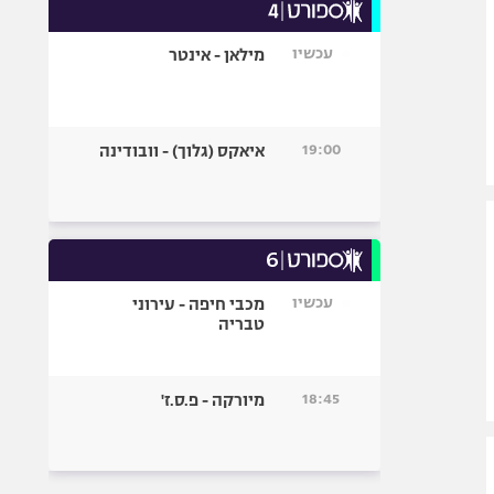
עכשיו
מילאן - אינטר
19:00
איאקס (גלוך) - וובודינה
עכשיו
מכבי חיפה - עירוני
טבריה
18:45
מיורקה - פ.ס.ז'