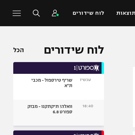
וצאות
לוח שידורים
כדורסל עולמי
ענפים נוספים
לוח שידורים
הכל
NBA
טניס
יורוליג
כדוריד
יורוקאפ
כדורעף
עכשיו
שריף טירספול - מכבי
שחייה
ת"א
ג'ודו
אגרוף
18:40
וואלה! תיקתקנו - מבזק
ספורט 6.8
ספורט אולימפי
UFC
היאבקות WWE