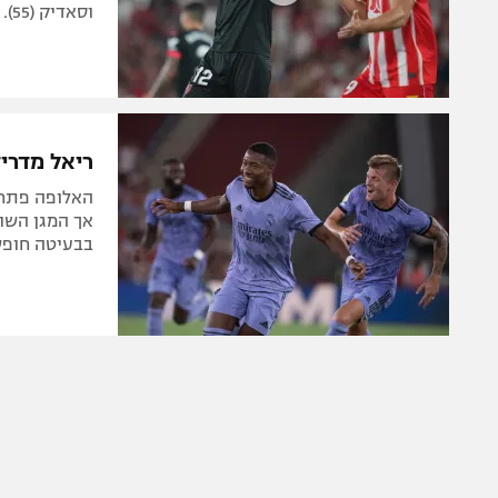
וסאדיק (55). היריבה העירונית של האנדלוסים, בטיס, עדיין מושלמת
ריאל מדריד ניצחה 1:2 את אלמר
האלופה פתחה
בבעיטה חופשית גדולה (75) - 5