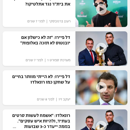
את בית"ר נגד אתלטיקו?‎
רענן ברנובסקי | לפני 7 שנים
דל פיירו: "זה לא כישלון אם
יובנטוס לא תזכה באלופות"
מערכת ספורט 1 | לפני 7 שנים
דל פיירו: לא הייתי מוותר בחיים
על שחקן כמו רונאלדו
יעקב זיו | לפני 8 שנים
רונאלדו: "אשמח לעשות סרטים
בעתיד, ולהיות איש עסקים".
בנזמה ייעדר כ-3 שבועות