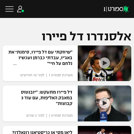
אלסנדרו דל פיירו
כדורגל ישראלי
"שיחקתי עם דל פיירו, סימנתי את
באג'יו, עבדתי כברמן ועכשיו
נלחם על חיי"
ליגת העל
כדורגל עולמי
מערכת ספורט 1 | לפני 10 חודשים
ליגה לאומית
ליגת האלופות
דל פיירו מתעקש: "יובנטוס
כדורסל ישראלי
במאבק האליפות, עם עוד 3
גביע הטוטו
קבוצות"
ליגה אירופית
ליגת ווינר סל
ליגיונרים
כדורסל עולמי
מערכת ספורט 1 | לפני 2 שנים
ליגה אנגלית
ליגה לאומית
גביע המדינה
NBA
ליאו מסי או כריסטיאנו רונאלדו?
ליגה גרמנית
ענפים נוספים