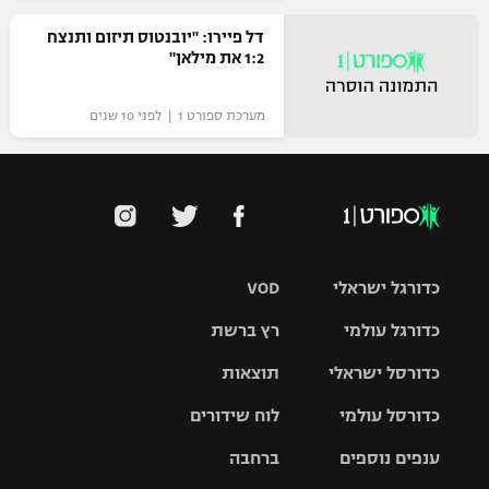
דל פיירו: "יובנטוס תיזום ותנצח
1:2 את מילאן"
מערכת ספורט 1 | לפני 10 שנים
כדורגל ישראלי
VOD
כדורגל עולמי
רץ ברשת
ליגת העל
כדורסל ישראלי
תוצאות
ליגת
ליגה לאומית
האלופות
כדורסל עולמי
לוח שידורים
ליגת ווינר
סל
גביע הטוטו
ענפים נוספים
ברחבה
ליגה
NBA
אירופית