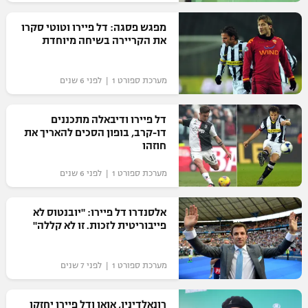
רשיון להקרנה פומבית לבית עסק
מפגש פסגה: דל פיירו וטוטי סקרו
את הקריירה בשיחה מיוחדת
הצטרפות לחבילת הערוצים
מערכת ספורט 1 | לפני 6 שנים
לוח דרושים – ג'ובנט
תגיות
דל פיירו ודיבאלה מתכננים
דו-קרב, בופון הסכים להאריך את
חוזהו
המגזין
מערכת ספורט 1 | לפני 6 שנים
אלסנדרו דל פיירו: "יובנטוס לא
פייבוריטית לזכות. זו לא קללה"
מערכת ספורט 1 | לפני 7 שנים
רונאלדיניו, אואן ודל פיירו יחזקו