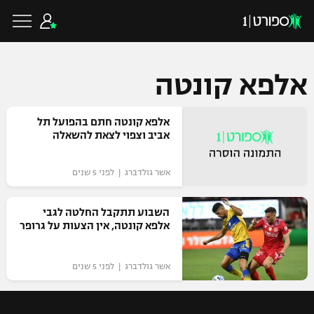
אלפא קונטה
כדורגל ישראלי
אלפא קונטה חתם בהפועל תל
אביב וצפוי לצאת להשאלה
ליגת העל
כדורגל עולמי
אשר גולדברג | לפני 5 שנים
ליגה לאומית
ליגת האלופות
השבוע תתקבל החלטה לגבי
כדורסל ישראלי
אלפא קונטה, אין הצעות על גרופר
גביע הטוטו
ליגה אירופית
ליגת ווינר סל
ליגיונרים
כדורסל עולמי
אשר גולדברג | לפני 5 שנים
ליגה אנגלית
ליגה לאומית
גביע המדינה
NBA
ליגה גרמנית
ענפים נוספים