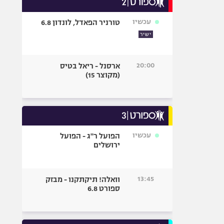
אופניים
עכשיו
טורניר הפאדל, לונדון 6.8
ספורט מוטורי
ישיר
כדורמים
פוטבול אמריקאי NFL
20:00
ארסנל - ריאל בטיס
בייסבול MLB
(מקוצר 15)
ספורט אתגרי
ואקסטרים
אומנויות לחימה
גיימינג E-Sports
עכשיו
הפועל ר"ג - הפועל
ירושלים
13:45
וואלה! תיקתקנו - מבזק
ספורט 6.8