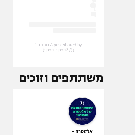
A post shared by ספורט1
(@sport1sport2)
משתתפים וזוכים
אלקטרה -