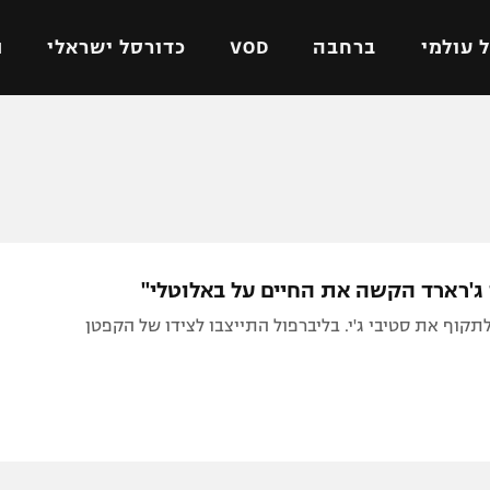
 עולמי
ברחבה
VOD
כדורסל ישראלי
ת
ל ישראלי
כדורגל עולמי
כדורסל ישראלי
על
ליגת האלופות
ליגת ווינר סל
אומית
ליגה אירופית
ליגה לאומית
וטו
ליגה אנגלית
כדורסל נשים
 ג'רארד הקשה את החיים על באלוטלי"
ים
ליגה גרמנית
מכבי תל אביב
תקוף את סטיבי ג'י. בליברפול התייצבו לצידו של הקפטן
מדינה
ליגה ספרדית
הפועל חולון
ישראל
ליגה איטלקית
הפועל ירושלים
יפה
ליגה צרפתית
דני אבדיה
רושלים
ליגה הולנדית
ל אביב
ליגה טורקית