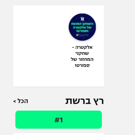
אלקטרה -
שחקני
המחזור של
ספורט1
רץ ברשת
הכל >
#1