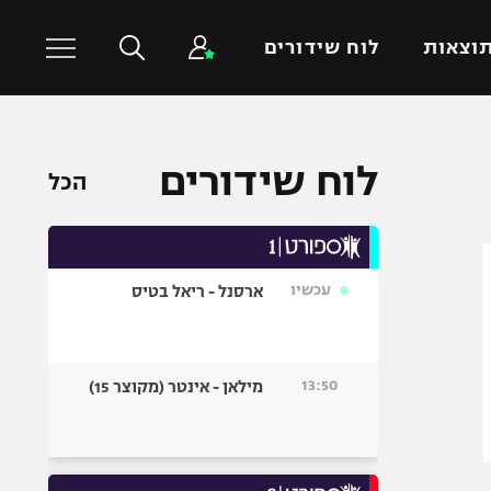
וצאות
לוח שידורים
כדורסל עולמי
ענפים נוספים
לוח שידורים
הכל
NBA
טניס
יורוליג
כדוריד
יורוקאפ
כדורעף
עכשיו
ארסנל - ריאל בטיס
שחייה
ג'ודו
אגרוף
13:50
מילאן - אינטר (מקוצר 15)
ספורט אולימפי
UFC
היאבקות WWE