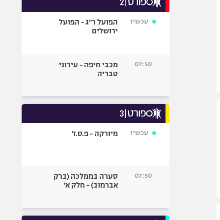
אופניים
עכשיו
הפועל ר"ג - הפועל
ספורט מוטורי
ירושלים
כדורמים
פוטבול אמריקאי NFL
07:50
מכבי חיפה - עירוני
בייסבול MLB
טבריה
ספורט אתגרי
ואקסטרים
אומנויות לחימה
גיימינג E-Sports
עכשיו
מיורקה - פ.ס.ז'
07:50
סערה בממלכה (ברק
אברמוב) - חלק א'