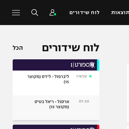
וצאות
לוח שידורים
כדורסל עולמי
ענפים נוספים
לוח שידורים
הכל
NBA
טניס
יורוליג
כדוריד
יורוקאפ
כדורעף
עכשיו
ליברפול - לידס (מקוצר
שחייה
15)
ג'ודו
אגרוף
07:20
ארסנל - ריאל בטיס
(מקוצר 15)
ספורט אולימפי
UFC
היאבקות WWE