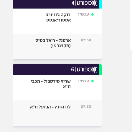
עכשיו
בוקה ג'וניורס -
אסטודיאנטס
07:50
ארסנל - ריאל בטיס
(מקוצר 15)
עכשיו
שריף טירספול - מכבי
ת"א
07:50
לודוגורץ - הפועל ת"א