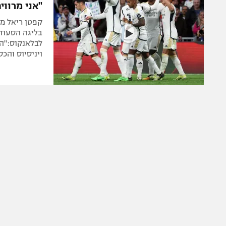
"אני מרווי
קפטן ריאל מ
בליגה הסעודי
לבלאנקוס:"הם
ויניסיוס והכס