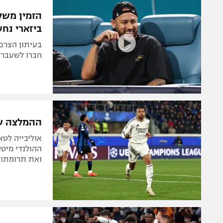
הפועל 
תקנון משתתפים וזוכים בפרסים
הזמין משק
הפועל 
ביזארי נח
תקנון עבור פעילות אלקטרה
הפועל 
תקנון עבור פעילות ספורט 1 – "מרלן"
מכבי נ
חברו לשעבר ל
טניס
בני יהו
גיימינג E-Sports
תנאי שימוש
ההמלצה של
מדיניות פרטיות
אוליבייה לט
תקנון פעילות ספורט 1
ההולנדי מיט
ואת תרומתו 
רשיון להקרנה פומבית לבית עסק
הצטרפות לחבילת הערוצים
לוח דרושים – ג'ובנט
תגיות
המגזין