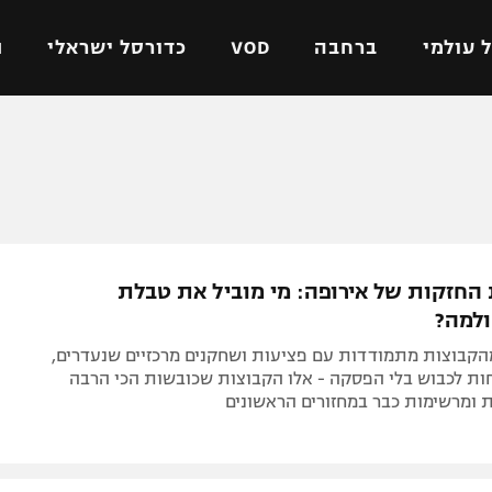
 עולמי
ברחבה
VOD
כדורסל ישראלי
ת
ל ישראלי
כדורגל עולמי
כדורסל ישראלי
על
ליגת האלופות
ליגת ווינר סל
אומית
ליגה אירופית
ליגה לאומית
וטו
ליגה אנגלית
כדורסל נשים
חזקות של אירופה: מי מוביל את טבלת
ים
ליגה גרמנית
מכבי תל אביב
ולמה?
מדינה
ליגה ספרדית
הפועל חולון
הקבוצות מתמודדות עם פציעות ושחקנים מרכזיים שנעדרים,
ישראל
ליגה איטלקית
הפועל ירושלים
ות לכבוש בלי הפסקה - אלו הקבוצות שכובשות הכי הרבה
 ומרשימות כבר במחזורים הראשונים
יפה
ליגה צרפתית
דני אבדיה
רושלים
ליגה הולנדית
ל אביב
ליגה טורקית