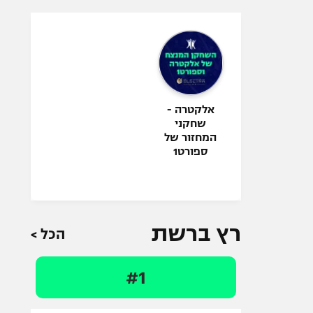
אלקטרה -
שחקני
המחזור של
ספורט1
רץ ברשת
הכל >
#1