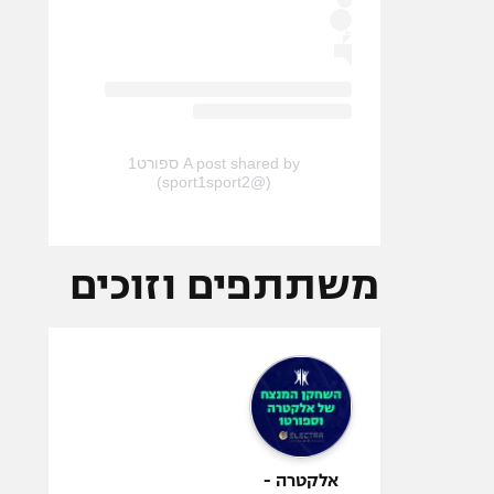
A post shared by ספורט1
(@sport1sport2)
משתתפים וזוכים
אלקטרה -