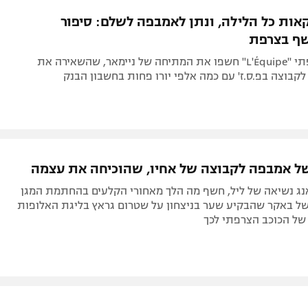
תל אביב
ליגה סינית
אות כל הלילה, ונתן לאמבפה לשלם: סיפור
חיפה
ליגה ברזילאית
שף בצרפת
באר שבע
ליגות נוספות
בעיתון הצרפתי "L'Équipe" חשפו את המתיחה של ניימאר, שהשאירה את
תניה
קבוצה בפ.ס.ז' עם כמה אלפי יורו פחות בחשבון הבנק
דה
 אמבפה לקבוצה של אחיו, שהוכיחה את עצמה
אנג נשיאה של ליל, חשף מה הלך מאחורי הקלעים בהחתמת המגן
של באקר שהבקיע שער בניצחון על שטרום גראץ בליגת האלופות
של הכוכב הצרפתי לכך