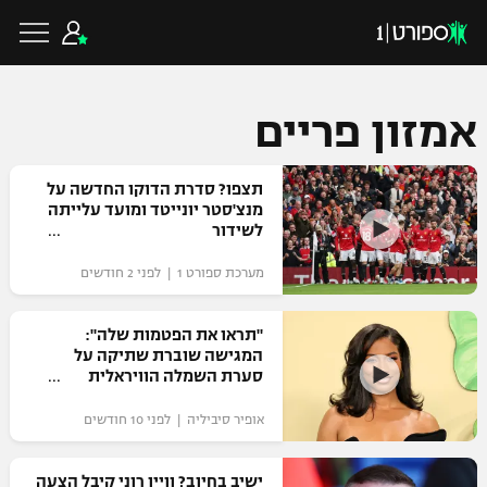
אמזון פריים
כדורגל ישראלי
תצפו? סדרת הדוקו החדשה על
מנצ'סטר יונייטד ומועד עלייתה
לשידור
ליגת העל
כדורגל עולמי
מערכת ספורט 1 | לפני 2 חודשים
ליגה לאומית
ליגת האלופות
"תראו את הפטמות שלה":
כדורסל ישראלי
המגישה שוברת שתיקה על
גביע הטוטו
סערת השמלה הוויראלית
ליגה אירופית
ליגת ווינר סל
ליגיונרים
כדורסל עולמי
אופיר סיביליה | לפני 10 חודשים
ליגה אנגלית
ליגה לאומית
גביע המדינה
NBA
ישיב בחיוב? וויין רוני קיבל הצעה
ליגה גרמנית
ענפים נוספים