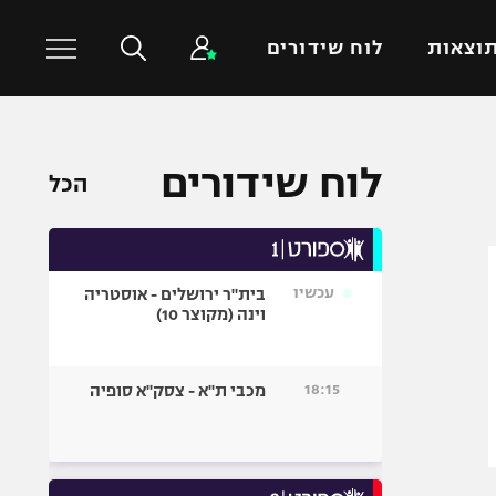
וצאות
לוח שידורים
כדורסל עולמי
ענפים נוספים
לוח שידורים
הכל
NBA
טניס
יורוליג
כדוריד
יורוקאפ
כדורעף
עכשיו
בית"ר ירושלים - אוסטריה
שחייה
וינה (מקוצר 10)
ג'ודו
אגרוף
18:15
מכבי ת"א - צסק"א סופיה
ספורט אולימפי
UFC
היאבקות WWE