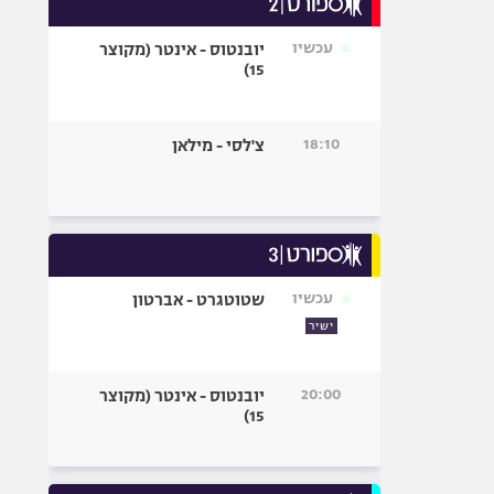
אופניים
עכשיו
יובנטוס - אינטר (מקוצר
ספורט מוטורי
15)
כדורמים
פוטבול אמריקאי NFL
18:10
צ'לסי - מילאן
בייסבול MLB
ספורט אתגרי
ואקסטרים
אומנויות לחימה
גיימינג E-Sports
עכשיו
שטוטגרט - אברטון
ישיר
20:00
יובנטוס - אינטר (מקוצר
15)