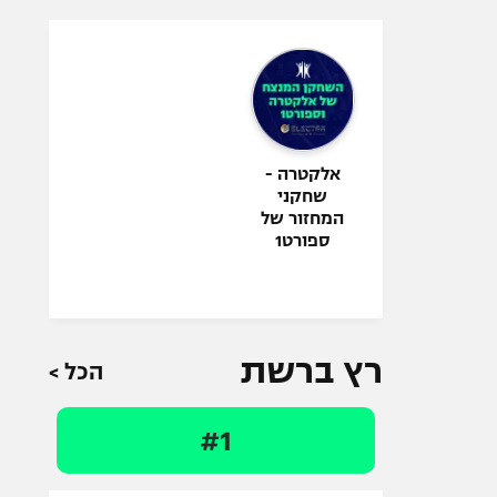
אלקטרה -
שחקני
המחזור של
ספורט1
רץ ברשת
הכל >
#1