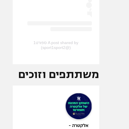
A post shared by ספורט1
(@sport1sport2)
משתתפים וזוכים
אלקטרה -