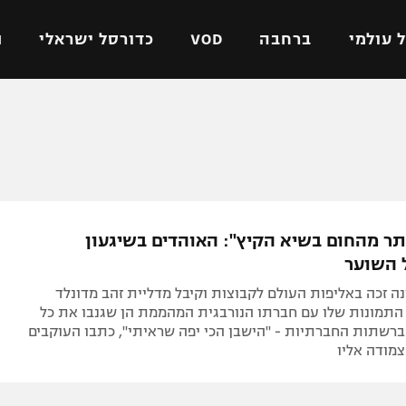
 עולמי
ברחבה
VOD
כדורסל ישראלי
ת
ל ישראלי
כדורגל עולמי
כדורסל ישראלי
על
ליגת האלופות
ליגת ווינר סל
אומית
ליגה אירופית
ליגה לאומית
וטו
ליגה אנגלית
כדורסל נשים
תר מהחום בשיא הקיץ": האוהדים בשיגעון
ים
ליגה גרמנית
מכבי תל אביב
 השוער
מדינה
ליגה ספרדית
הפועל חולון
נה זכה באליפות העולם לקבוצות וקיבל מדליית זהב מדונלד
ישראל
ליגה איטלקית
הפועל ירושלים
התמונות שלו עם חברתו הנורבגית המהממת הן שגנבו את כל
רשתות החברתיות - "הישבן הכי יפה שראיתי", כתבו העוקבים
יפה
ליגה צרפתית
דני אבדיה
מודה אליו
רושלים
ליגה הולנדית
ל אביב
ליגה טורקית