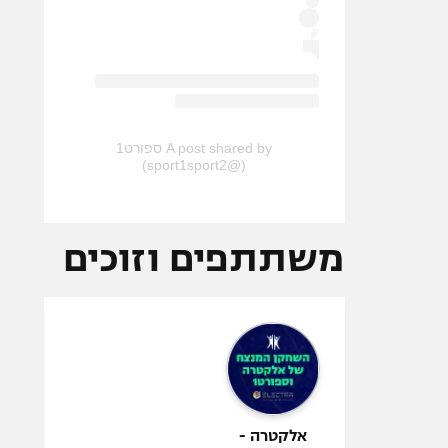
A post shared by ספורט1
(@sport1sport2)
משתתפים וזוכים
אלקטרה -