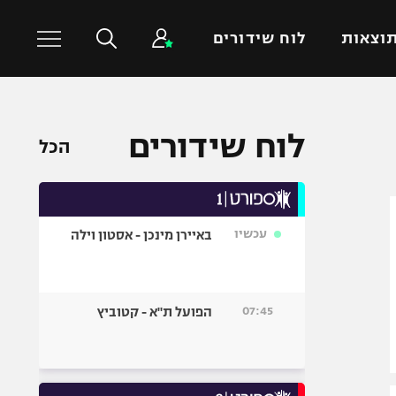
וצאות
לוח שידורים
כדורסל עולמי
ענפים נוספים
לוח שידורים
הכל
NBA
טניס
יורוליג
כדוריד
יורוקאפ
כדורעף
עכשיו
באיירן מינכן - אסטון וילה
שחייה
ג'ודו
אגרוף
07:45
הפועל ת"א - קטוביץ
ספורט אולימפי
UFC
היאבקות WWE