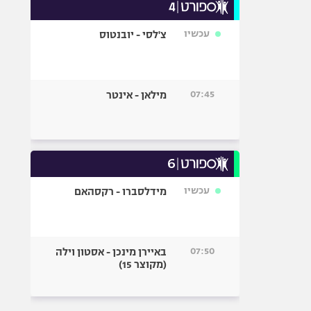
עכשיו
צ'לסי - יובנטוס
07:45
מילאן - אינטר
עכשיו
מידלסברו - רקסהאם
07:50
באיירן מינכן - אסטון וילה
(מקוצר 15)