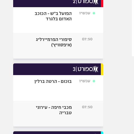
אופניים
עכשיו
הפועל ב"ש - הכוכב
ספורט מוטורי
האדום בלגרד
כדורמים
פוטבול אמריקאי NFL
07:50
סיפורי הפרמיירליג
בייסבול MLB
(איפסוויץ')
ספורט אתגרי
ואקסטרים
אומנויות לחימה
גיימינג E-Sports
עכשיו
בוכום - הרטה ברלין
07:50
מכבי חיפה - עירוני
טבריה