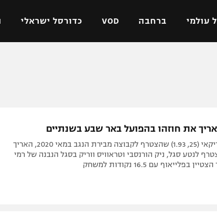
 עולמי
ברחבה
VOD
כדורסל ישראלי
ת
ל ישראלי
כדורגל עולמי
כדורסל ישראלי
על
ליגת האלופות
ליגת ווינר סל
אומית
ליגה אירופית
ליגה לאומית
וטו
ליגה אנגלית
כדורסל נשים
אריך את חוזהו בהפועל באר שבע בשנתיים
ים
ליגה גרמנית
מכבי תל אביב
הגארד האמריקאי (25, 1.93) שהצטרף לקבוצה מבירת הנגב במאי 2020, האריך
מדינה
ליגה ספרדית
הפועל חולון
טרף לנטע סגל, ניק הורנסבי וטראוויס ווריק בסגל הנבנה של רמי
בפלייאוף עם 16.5 נקודות למשחק
ישראל
ליגה איטלקית
הפועל ירושלים
יפה
ליגה צרפתית
דני אבדיה
רושלים
ליגה הולנדית
ל אביב
ליגה טורקית