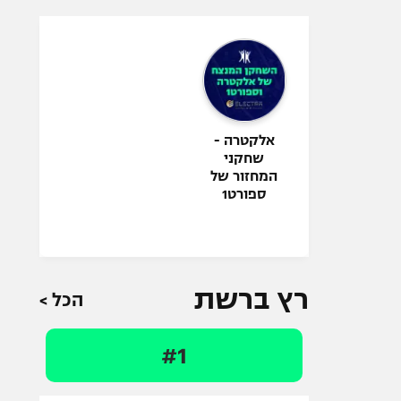
אלקטרה -
שחקני
המחזור של
ספורט1
רץ ברשת
הכל >
#1