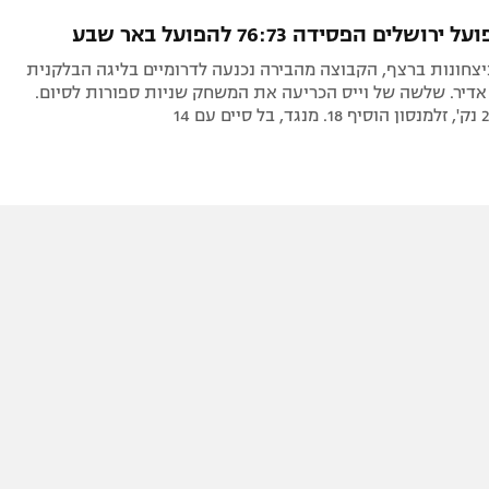
תל אביב
ליגה סינית
שלים הפסידה 76:73 להפועל באר שבע
חיפה
ליגה ברזילאית
צחונות ברצף, הקבוצה מהבירה נכנעה לדרומיים בליגה הבלקנית
באר שבע
ליגות נוספות
אדיר. שלשה של וייס הכריעה את המשחק שניות ספורות לסיום.
תניה
דה