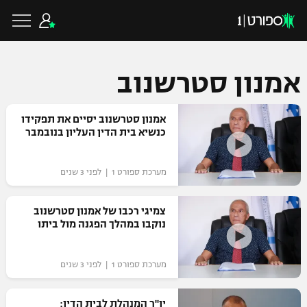
אמנון סטרשנוב
כדורגל ישראלי
אמנון סטרשנוב יסיים את תפקידו
כנשיא בית הדין העליון בנובמבר
ליגת העל
כדורגל עולמי
מערכת ספורט 1 | לפני 3 שנים
ליגה לאומית
ליגת האלופות
צמיגי רכבו של אמנון סטרשנוב
כדורסל ישראלי
נוקבו במהלך הפגנה מול ביתו
גביע הטוטו
ליגה אירופית
ליגת ווינר סל
ליגיונרים
כדורסל עולמי
מערכת ספורט 1 | לפני 3 שנים
ליגה אנגלית
ליגה לאומית
גביע המדינה
NBA
יו"ר המנהלת לבית הדין:
ליגה גרמנית
ענפים נוספים