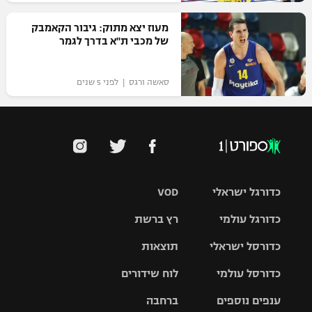
מעוז יצא מתוק: גיבור הקאמבק
של מכבי ת"א בדרך לגמר
סאשה ורגס | לפני 5 שנים
כדורגל ישראלי
VOD
כדורגל עולמי
רץ ברשת
ליגת העל
כדורסל ישראלי
תוצאות
ליגת
ליגה לאומית
האלופות
כדורסל עולמי
לוח שידורים
ליגת ווינר
סל
גביע הטוטו
ענפים נוספים
ברחבה
ליגה
NBA