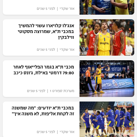
"מחצית בשכונה" – פודקאסט
אור שקדי | לפני 5 שנים
אופניים
אנג'לו קלויארו עשוי להמשיך
ספורט מוטורי
משתתפים וזוכים בפרסים
במכבי ת"א, שמרוצה מסקוטי
ווילבקין
כדורמים
תקנון משתתפים וזוכים בפרסים
טניס
אור שקדי | לפני 5 שנים
פוטבול אמריקאי NFL
תקנון עבור פעילות אלקטרה
מכבי ת"א בגמר הפלייאוף לאחר
גיימינג E-Sports
בייסבול MLB
79:80 דרמטי באילת, ג'ונס כיכב
תקנון עבור פעילות ספורט 1 – "מרלן"
ספורט אתגרי ואקסטרים
תנאי שימוש
מערכת ספורט 1 | לפני 5 שנים
אומנויות לחימה
במכבי ת"א יודעים: "מה שמשנה
מדיניות פרטיות
זה לקחת אליפות, לא משנה איך"
גיימינג E-Sports
תקנון פעילות ספורט 1
אור שקדי | לפני 5 שנים