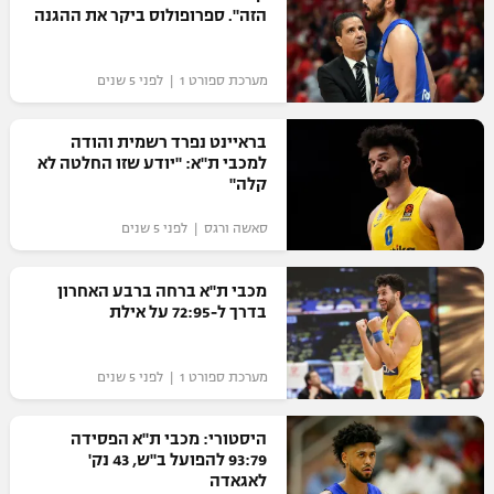
הזה". ספרופולוס ביקר את ההגנה
מערכת ספורט 1 | לפני 5 שנים
בראיינט נפרד רשמית והודה
למכבי ת"א: "יודע שזו החלטה לא
קלה"
סאשה ורגס | לפני 5 שנים
מכבי ת"א ברחה ברבע האחרון
בדרך ל-72:95 על אילת
מערכת ספורט 1 | לפני 5 שנים
היסטורי: מכבי ת"א הפסידה
93:79 להפועל ב"ש, 43 נק'
לאגאדה