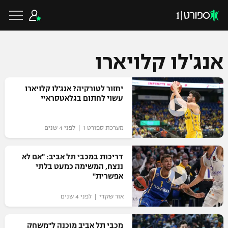
אנג'לו קלויארו
כדורגל ישראלי
יחזור לטורקיה? אנג'לו קלויארו
עשוי לחתום בגלאטסראיי
ליגת העל
כדורגל עולמי
מערכת ספורט 1 | לפני 4 שנים
ליגה לאומית
ליגת האלופות
דריכות במכבי תל אביב: "אם לא
כדורסל ישראלי
ננצח, המשימה כמעט בלתי
גביע הטוטו
אפשרית"
ליגה אירופית
ליגת ווינר סל
ליגיונרים
כדורסל עולמי
אור שקדי | לפני 4 שנים
ליגה אנגלית
ליגה לאומית
גביע המדינה
NBA
מכבי תל אביב מוכנה ל"משחק
ליגה גרמנית
ענפים נוספים