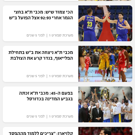
רשיון להקרנה פומבית לבית עסק
הכי צמוד שיש: מכבי ת"א בחצי
הגמר אחרי 92:93 אצל הפועל ב"ש
הצטרפות לחבילת הערוצים
מערכת ספורט 1 | לפני 5 שנים
לוח דרושים – ג'ובנט
תגיות
מכבי ת"א ניצחה את ב"ש בתחילת
הפלייאוף, בנדר קרע את הצולבת
המגזין
מערכת ספורט 1 | לפני 5 שנים
בפעם ה-45: מכבי ת"א זכתה
בגביע המדינה בכדורסל
מערכת ספורט 1 | לפני 5 שנים
קלויארו: "צריכים ללמוד מההפסד