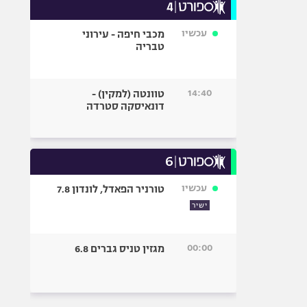
עכשיו
מכבי חיפה - עירוני
טבריה
14:40
טוונטה (למקין) -
דונאיסקה סטרדה
עכשיו
טורניר הפאדל, לונדון 7.8
ישיר
00:00
מגזין טניס גברים 6.8