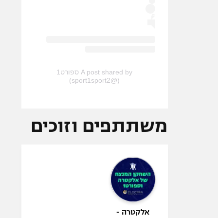
A post shared by ספורט1
(@sport1sport2)
משתתפים וזוכים
אלקטרה -