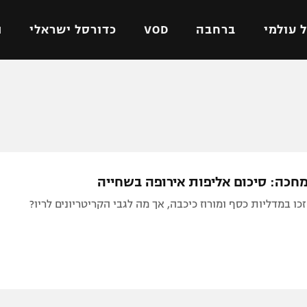
 עולמי
ברחבה
VOD
כדורסל ישראלי
ת
ל ישראלי
כדורגל עולמי
כדורסל ישראלי
על
ליגת האלופות
ליגת ווינר סל
אומית
ליגה אירופית
ליגה לאומית
וטו
ליגה אנגלית
כדורסל נשים
מחכה: סיכום אליפות אירופה בשחייה
ים
ליגה גרמנית
מכבי תל אביב
זכו במדליות כסף ומורוז כיכבה, אך מה לגבי הקריטריונים לריו?
מדינה
ליגה ספרדית
הפועל חולון
ישראל
ליגה איטלקית
הפועל ירושלים
יפה
ליגה צרפתית
דני אבדיה
רושלים
ליגה הולנדית
ל אביב
ליגה טורקית