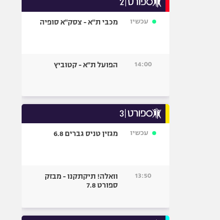
אופניים
עכשיו
מכבי ת"א - צסק"א סופיה
ספורט מוטורי
כדורמים
פוטבול אמריקאי NFL
14:00
הפועל ת"א - קטוביץ
בייסבול MLB
ספורט אתגרי
ואקסטרים
אומנויות לחימה
גיימינג E-Sports
עכשיו
מגזין טניס גברים 6.8
13:50
וואלה! תיקתקנו - מבזק
ספורט 7.8