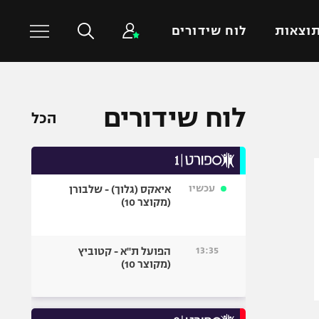
וצאות
לוח שידורים
כדורסל עולמי
ענפים נוספים
לוח שידורים
הכל
NBA
טניס
יורוליג
כדוריד
יורוקאפ
כדורעף
עכשיו
איאקס (גלוך) - שלבורן
שחייה
(מקוצר 10)
ג'ודו
אגרוף
13:35
הפועל ת"א - קטוביץ
(מקוצר 10)
ספורט אולימפי
UFC
היאבקות WWE