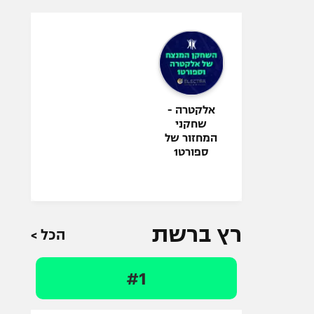
אלקטרה -
שחקני
המחזור של
ספורט1
רץ ברשת
הכל >
#1