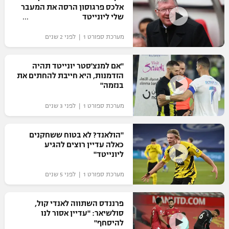
אלכס פרגוסון הרסה את המעבר
כדורסל נשים
נבחרת ישראל
שלי ליונייטד
יורוליג
ליגה ספרדית
טניס
VOD
מכבי תל אביב
מכבי חיפה
מערכת ספורט 1 | לפני 2 שנים
יורוקאפ
ליגה איטלקית
כדוריד
הפועל חולון
בית"ר ירושלים
"אם למנצ'סטר יונייטד תהיה
רץ ברשת
ליגה צרפתית
הזדמנות, היא חייבת להחתים את
כדורעף
הפועל ירושלים
בנזמה"
מכבי תל אביב
ליגה הולנדית
שחייה
תוצאות
מערכת ספורט 1 | לפני 3 שנים
דני אבדיה
הפועל תל אביב
ליגה טורקית
ג'ודו
"הולאנד? לא בטוח ששחקנים
הפועל חיפה
לוח שידורים
כאלה עדיין רוצים להגיע
ליגה סינית
אגרוף
ליונייטד"
הפועל באר שבע
ליגה ברזילאית
ברחבה
מערכת ספורט 1 | לפני 5 שנים
ספורט אולימפי
מכבי נתניה
ליגות נוספות
UFC
פרננדס השתווה לאנדי קול,
"מעל הליגה" – פודקאסט
בני יהודה
סולשיאר: "עדיין אסור לנו
להיסחף"
היאבקות WWE