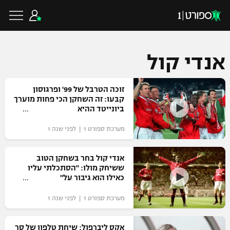
אנדי קול
כדורגל ישראלי
זוכה הטרבל של 99' ופרגוסון
קבעו: זה השחקן הכי פחות מוערך
ביונייטד ההיא
ליגת העל
כדורגל עולמי
מערכת ספורט 1 | לפני שנה 1
ליגה לאומית
ליגת האלופות
אנדי קול בחר בשחקן הטוב
כדורסל ישראלי
ששיחק מולו: "הסתכלתי עליו
גביע הטוטו
כאילו הוא גיבור על"
ליגה אירופית
ליגת ווינר סל
ליגיונרים
כדורסל עולמי
מערכת ספורט 1 | לפני שנה 1
ליגה אנגלית
ליגה לאומית
גביע המדינה
NBA
אקס ליברפול: שיחת טלפון של סר
ליגה גרמנית
ענפים נוספים