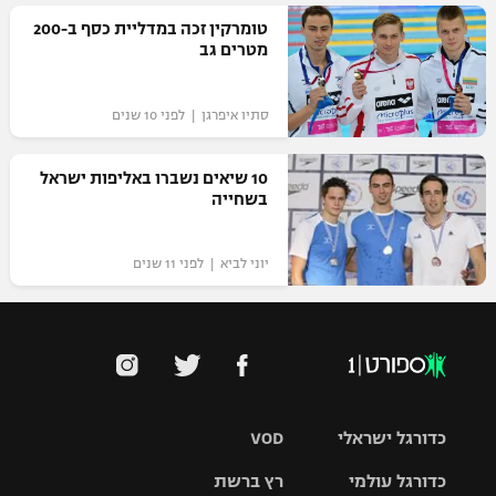
רשיון להקרנה פומבית לבית עסק
טומרקין זכה במדליית כסף ב-200
מטרים גב
הצטרפות לחבילת הערוצים
סתיו איפרגן | לפני 10 שנים
לוח דרושים – ג'ובנט
10 שיאים נשברו באליפות ישראל
תגיות
בשחייה
המגזין
יוני לביא | לפני 11 שנים
כדורגל ישראלי
VOD
כדורגל עולמי
רץ ברשת