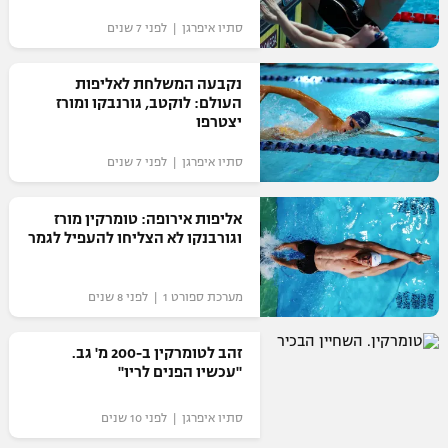
"מחצית בשכונה" – פודקאסט
סתיו איפרגן | לפני 7 שנים
אופניים
נקבעה המשלחת לאליפות
ספורט מוטורי
משתתפים וזוכים בפרסים
העולם: לוקטב, גורנבקו ומורז
יצטרפו
כדורמים
תקנון משתתפים וזוכים בפרסים
טניס
סתיו איפרגן | לפני 7 שנים
פוטבול אמריקאי NFL
תקנון עבור פעילות אלקטרה
אליפות אירופה: טומרקין מורז
גיימינג E-Sports
בייסבול MLB
וגורבנקו לא הצליחו להעפיל לגמר
תקנון עבור פעילות ספורט 1 – "מרלן"
ספורט אתגרי ואקסטרים
תנאי שימוש
מערכת ספורט 1 | לפני 8 שנים
אומנויות לחימה
זהב לטומרקין ב-200 מ' גב.
מדיניות פרטיות
"עכשיו הפנים לריו"
גיימינג E-Sports
סתיו איפרגן | לפני 10 שנים
תקנון פעילות ספורט 1