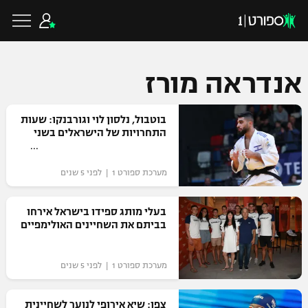
אנדראה מורז
כדורגל ישראלי
בוטבול, נלסון לוי וגורבנקו: שעות
התחרויות של הישראלים בשני
ליגת העל
כדורגל עולמי
מערכת ספורט 1 | לפני 5 שנים
ליגה לאומית
ליגת האלופות
בעלי מותג ספידו בישראל אירחו
כדורסל ישראלי
בביתם את השחיינים האולימפיים
גביע הטוטו
ליגה אירופית
ליגת ווינר סל
ליגיונרים
כדורסל עולמי
מערכת ספורט 1 | לפני 5 שנים
ליגה אנגלית
ליגה לאומית
גביע המדינה
NBA
צפו: שיא אירופי לנוער לשחיינית
ליגה גרמנית
ענפים נוספים