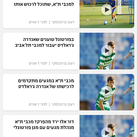
למכבי ת"א, שתוכל לרכוש אותו
כדורסל נשים
נבחרת ישראל
יורוליג
ליגה ספרדית
טניס
VOD
מכבי תל אביב
מכבי חיפה
רענן ברנובסקי | לפני 7 שנים
יורוקאפ
ליגה איטלקית
כדוריד
הפועל חולון
בית"ר ירושלים
בפורטוגל טוענים שאנדרה
רץ ברשת
ליגה צרפתית
ג'ראלדס יעבור למכבי תל אביב
כדורעף
הפועל ירושלים
מכבי תל אביב
ליגה הולנדית
שחייה
תוצאות
רענן ברנובסקי | לפני 7 שנים
דני אבדיה
הפועל תל אביב
ליגה טורקית
ג'ודו
מכבי ת"א במגעים מתקדמים
הפועל חיפה
לוח שידורים
לרכישתו של אנדרה ג'ראלדס
ליגה סינית
אגרוף
הפועל באר שבע
ליגה ברזילאית
ברחבה
רענן ברנובסקי | לפני 7 שנים
ספורט אולימפי
מכבי נתניה
ליגות נוספות
UFC
דור אלו ירד מהפרק? מכבי ת"א
"מעל הליגה" – פודקאסט
בני יהודה
מנהלת מגעים עם מגן פורטוגלי
היאבקות WWE