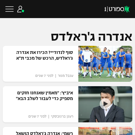
אנדרה ג'ראלדס
כדורגל ישראלי
סוף לנדודיי? הכירו את אנדרה
ג'ראלדש, הרכש של מכבי ת"א
ליגת העל
כדורגל עולמי
ענבל מנור | לפני 7 שנים
ליגה לאומית
ליגת האלופות
איביץ': "מאמין שאנחנו חזקים
כדורסל ישראלי
מספיק כדי לעבור לשלב הבא"
גביע הטוטו
ליגה אירופית
ליגת ווינר סל
ליגיונרים
כדורסל עולמי
רענן ברנובסקי | לפני 7 שנים
ליגה אנגלית
ליגה לאומית
גביע המדינה
NBA
רשמי: אנדרה ג'ראלדס הושאל
ליגה גרמנית
ענפים נוספים