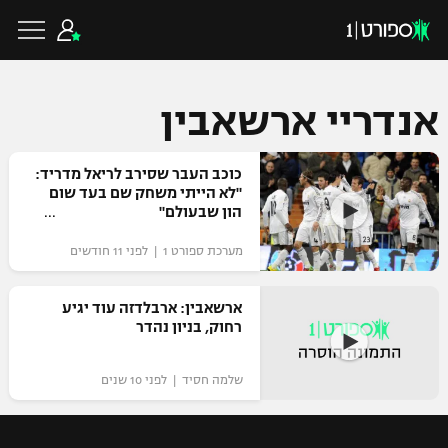
אנדריי ארשאבין
כדורגל ישראלי
כוכב העבר שסירב לריאל מדריד:
"לא הייתי משחק שם בעד שום
הון שבעולם"
ליגת העל
כדורגל עולמי
מערכת ספורט 1 | לפני 11 חודשים
ליגה לאומית
ליגת האלופות
ארשאבין: ארבלדזה עוד יגיע
כדורסל ישראלי
רחוק, בניון נהדר
גביע הטוטו
ליגה אירופית
ליגת ווינר סל
ליגיונרים
כדורסל עולמי
שלמה חסיד | לפני 10 שנים
ליגה אנגלית
ליגה לאומית
גביע המדינה
NBA
ליגה גרמנית
ענפים נוספים