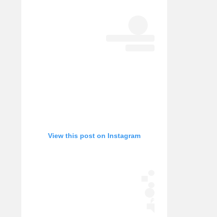
אופניים
ספורט מוטורי
כדורמים
פוטבול אמריקאי NFL
בייסבול MLB
ספורט אתגרי
ואקסטרים
אומנויות לחימה
גיימינג E-Sports
View this post on Instagram