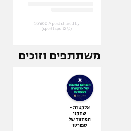
A post shared by ספורט1
(@sport1sport2)
משתתפים וזוכים
אלקטרה -
שחקני
המחזור של
ספורט1