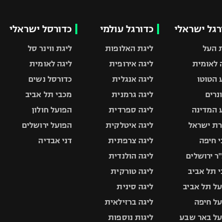
רגל ישראלי
כדורגל עולמי
כדורסל ישראלי
 העל
ליגת האלופות
ליגת ווינר סל
 לאומית
ליגה אירופית
ליגה לאומית
 הטוטו
ליגה אנגלית
כדורסל נשים
ונרים
ליגה גרמנית
מכבי תל אביב
 המדינה
ליגה ספרדית
הפועל חולון
ת ישראל
ליגה איטלקית
הפועל ירושלים
 חיפה
ליגה צרפתית
דני אבדיה
ר ירושלים
ליגה הולנדית
 תל אביב
ליגה טורקית
ל תל אביב
ליגה סינית
ל חיפה
ליגה ברזילאית
ל באר שבע
ליגות נוספות