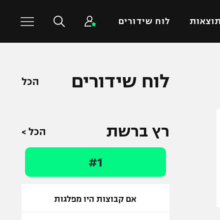
וצאות
לוח שידורים
כדורסל עולמי
ענפים נוספים
לוח שידורים
הכל
NBA
טניס
יורוליג
כדוריד
יורוקאפ
כדורעף
רץ ברשת
הכל >
שחייה
ג'ודו
#1
אגרוף
ספורט אולימפי
UFC
אם קבוצות היו מפלגות
היאבקות WWE