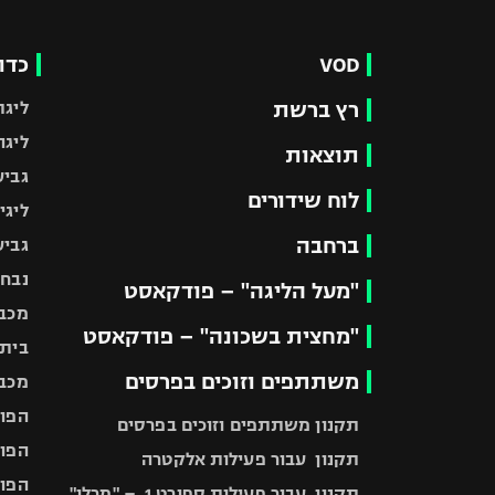
VOD
כדו
רץ ברשת
ליגת
ליגה
תוצאות
גביע
לוח שידורים
ליגי
ברחבה
גביע
נבחר
"מעל הליגה" – פודקאסט
מכבי
"מחצית בשכונה" – פודקאסט
בית"
משתתפים וזוכים בפרסים
מכבי
הפוע
תקנון משתתפים וזוכים בפרסים
הפוע
תקנון עבור פעילות אלקטרה
הפוע
תקנון עבור פעילות ספורט 1 – "מרלן"