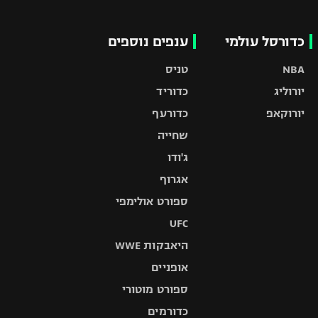
כדורסל עולמי
ענפים נוספים
NBA
טניס
יורוליג
כדוריד
יורוקאפ
כדורעף
שחייה
ג'ודו
אגרוף
ספורט אולימפי
UFC
היאבקות WWE
אופניים
ספורט מוטורי
כדורמים