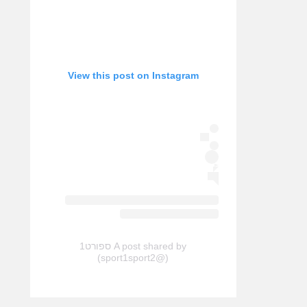
View this post on Instagram
A post shared by ספורט1
(@sport1sport2)