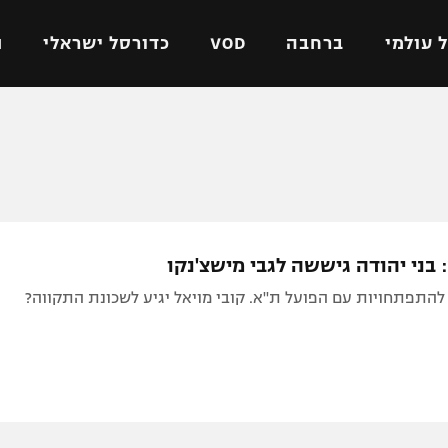
 עולמי
ברחבה
VOD
כדורסל ישראלי
ת
ל ישראלי
כדורגל עולמי
כדורסל ישראלי
על
ליגת האלופות
ליגת ווינר סל
אומית
ליגה אירופית
ליגה לאומית
וטו
ליגה אנגלית
כדורסל נשים
 בני יהודה גיששה לגבי מישצ'נקו
ים
ליגה גרמנית
מכבי תל אביב
להתפתחויות עם הפועל ת"א. קובי מויאל יגיע לשכונת התקווה?
מדינה
ליגה ספרדית
הפועל חולון
ישראל
ליגה איטלקית
הפועל ירושלים
יפה
ליגה צרפתית
דני אבדיה
רושלים
ליגה הולנדית
ל אביב
ליגה טורקית