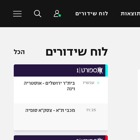
וצאות
לוח שידורים
כדורסל עולמי
ענפים נוספים
לוח שידורים
הכל
NBA
טניס
יורוליג
כדוריד
יורוקאפ
כדורעף
עכשיו
בית"ר ירושלים - אוסטריה
שחייה
וינה
ג'ודו
אגרוף
11:25
מכבי ת"א - צסק"א סופיה
ספורט אולימפי
UFC
היאבקות WWE