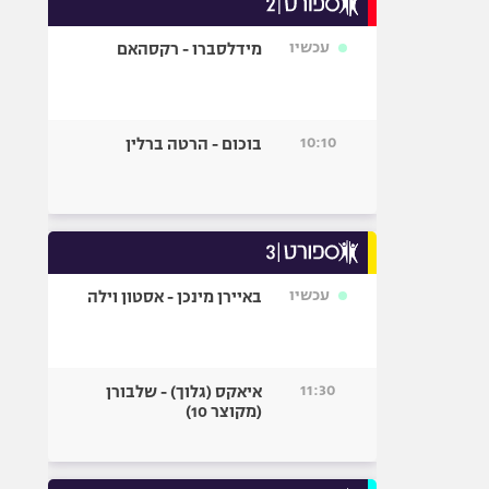
אופניים
עכשיו
מידלסברו - רקסהאם
ספורט מוטורי
כדורמים
פוטבול אמריקאי NFL
10:10
בוכום - הרטה ברלין
בייסבול MLB
ספורט אתגרי
ואקסטרים
אומנויות לחימה
גיימינג E-Sports
עכשיו
באיירן מינכן - אסטון וילה
11:30
איאקס (גלוך) - שלבורן
(מקוצר 10)