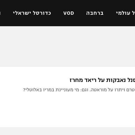
 עולמי
ברחבה
VOD
כדורסל ישראלי
ת
ל ישראלי
כדורגל עולמי
כדורסל ישראלי
על
ליגת האלופות
ליגת ווינר סל
אומית
ליגה אירופית
ליגה לאומית
וטו
ליגה אנגלית
כדורסל נשים
סנל נאבקות על ריאד מחרז
ים
ליגה גרמנית
מכבי תל אביב
טרם ויתרו על מוראטה. וגם: מי מעוניינת במריו באלוטלי?
מדינה
ליגה ספרדית
הפועל חולון
ישראל
ליגה איטלקית
הפועל ירושלים
יפה
ליגה צרפתית
דני אבדיה
רושלים
ליגה הולנדית
ל אביב
ליגה טורקית