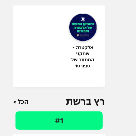
אלקטרה -
שחקני
המחזור של
ספורט1
רץ ברשת
הכל >
#1