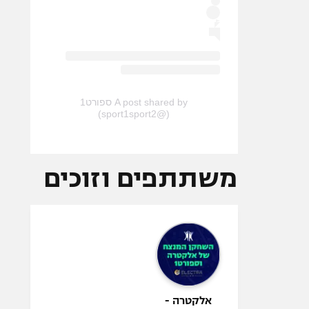
A post shared by ספורט1
(@sport1sport2)
משתתפים וזוכים
אלקטרה -