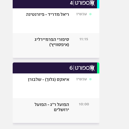
עכשיו
ריאל מדריד - פיורנטינה
11:15
סיפורי הפרמיירליג
(איפסוויץ')
עכשיו
איאקס (גלוך) - שלבורן
10:00
הפועל ר"ג - הפועל
ירושלים