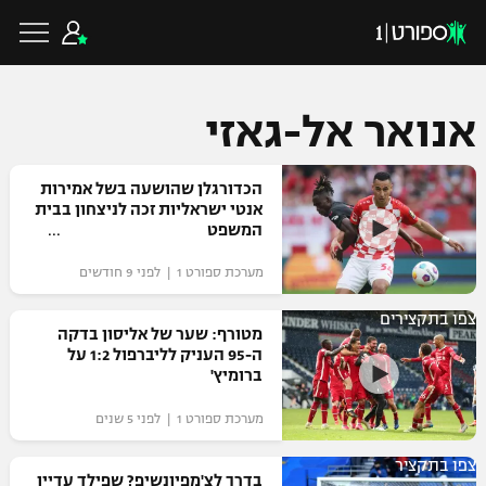
אנואר אל-גאזי
כדורגל ישראלי
הכדורגלן שהושעה בשל אמירות
אנטי ישראליות זכה לניצחון בבית
המשפט
ליגת העל
כדורגל עולמי
מערכת ספורט 1 | לפני 9 חודשים
ליגה לאומית
צפו בתקצירים
ליגת האלופות
מטורף: שער של אליסון בדקה
כדורסל ישראלי
ה-95 העניק לליברפול 1:2 על
גביע הטוטו
ברומיץ'
ליגה אירופית
ליגת ווינר סל
ליגיונרים
כדורסל עולמי
מערכת ספורט 1 | לפני 5 שנים
ליגה אנגלית
ליגה לאומית
גביע המדינה
צפו בתקציר
NBA
בדרך לצ'מפיונשיפ? שפילד עדיין
ליגה גרמנית
ענפים נוספים