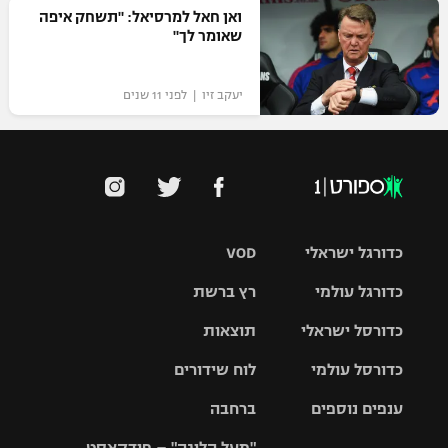
ואן חאל למרסיאל: "תשחק איפה
שאומר לך"
יעקב זיו | לפני 11 שנים
כדורגל ישראלי
VOD
כדורגל עולמי
רץ ברשת
ליגת העל
כדורסל ישראלי
תוצאות
ליגת
ליגה לאומית
האלופות
כדורסל עולמי
לוח שידורים
ליגת ווינר
סל
גביע הטוטו
ענפים נוספים
ברחבה
ליגה
NBA
אירופית
"מעל הליגה" – פודקאסט