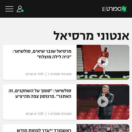
אנטוני מרסיאל
כדורגל ישראלי
מרסיאל שובר שיאים, סולשיאר:
"היה לילה מוצלח"
ליגת העל
כדורגל עולמי
מערכת ספורט 1 | לפני 6 שנים
ליגה לאומית
ליגת האלופות
סולשיאר: "סומך על השחקנים, זה
כדורסל ישראלי
האתגר". פרגוסון צפה מהיציע
גביע הטוטו
ליגה אירופית
ליגת ווינר סל
ליגיונרים
כדורסל עולמי
מערכת ספורט 1 | לפני 6 שנים
ליגה אנגלית
ליגה לאומית
גביע המדינה
NBA
ראשפורד ייעדר לפחות חודש
ליגה גרמנית
ענפים נוספים