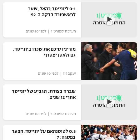
רשיון להקרנה פומבית לבית עסק
0:1 ליונייטד בהאל, שער
לראשפורד בדקה ה-92
הצטרפות לחבילת הערוצים
מערכת ספורט 1 | לפני 10 שנים
לוח דרושים – ג'ובנט
מוריניו סיכם את שכרו ביונייטד,
תגיות
גם זלאטן יצטרף
המגזין
יעקב זיו | לפני 10 שנים
שברה בצורת: הגביע של יונייטד
אחרי 12 שנים
מערכת ספורט 1 | לפני 10 שנים
0:3 לטוטנהאם על יונייטד. הפער
בפסגה: 7