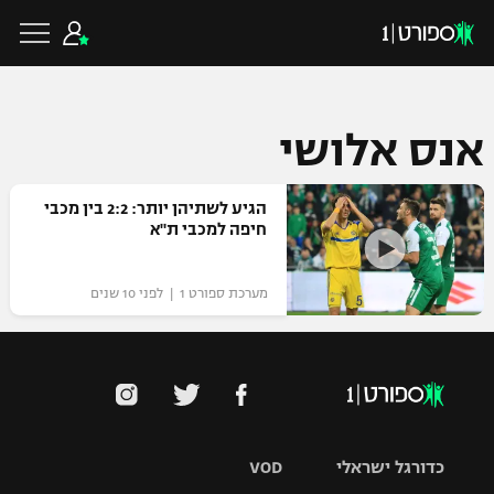
אנס אלושי
כדורגל ישראלי
הגיע לשתיהן יותר: 2:2 בין מכבי
חיפה למכבי ת"א
ליגת העל
כדורגל עולמי
מערכת ספורט 1 | לפני 10 שנים
ליגה לאומית
ליגת האלופות
כדורסל ישראלי
גביע הטוטו
ליגה אירופית
ליגת ווינר סל
ליגיונרים
כדורסל עולמי
ליגה אנגלית
ליגה לאומית
כדורגל ישראלי
VOD
גביע המדינה
NBA
ליגה גרמנית
ענפים נוספים