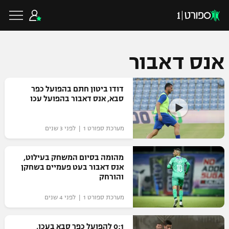
אנס דאבור
כדורגל ישראלי
דודו ביטון חתם בהפועל כפר
סבא, אנס דאבור בהפועל עכו
ליגת העל
כדורגל עולמי
מערכת ספורט 1 | לפני 3 שנים
ליגה לאומית
ליגת האלופות
מהומה בסיום המשחק בעילוט,
כדורסל ישראלי
אנס דאבור בעט פעמיים בשחקן
גביע הטוטו
והורחק
ליגה אירופית
ליגת ווינר סל
ליגיונרים
כדורסל עולמי
מערכת ספורט 1 | לפני 4 שנים
ליגה אנגלית
ליגה לאומית
גביע המדינה
NBA
0:1 להפועל כפר סבא בעכו,
ליגה גרמנית
ענפים נוספים