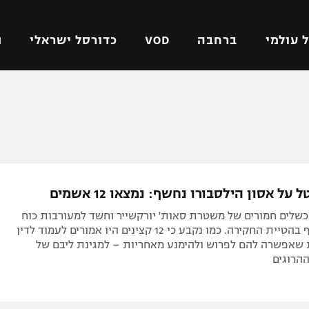
 עולמי
ברחבה
VOD
כדורסל ישראלי
ת
ל ישראלי
כדורגל עולמי
כדורסל ישראלי
על
ליגת האלופות
ליגת ווינר סל
אומית
ליגה אירופית
ליגה לאומית
וטו
ליגה אנגלית
כדורסל נשים
על אסון הילסבורו נחשף: נמצאו 12 אשמים
ים
ליגה גרמנית
מכבי תל אביב
כשלים חמורים של משטרת סאות' יורקשייר וחשד למעורבות כוח
מדינה
ליגה ספרדית
הפועל חולון
משטרתי נוסף בהטיית החקירה. כמו נקבע כי 12 קצינים היו אמורים לעמוד לדין
 שאפשרה להם לפרוש ולהימנע מאחריות – למגינת ליבם של
ישראל
ליגה איטלקית
הפועל ירושלים
יפה
ליגה צרפתית
דני אבדיה
רושלים
ליגה הולנדית