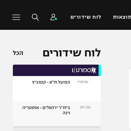
וצאות
לוח שידורים
כדורסל עולמי
ענפים נוספים
לוח שידורים
הכל
NBA
טניס
יורוליג
כדוריד
יורוקאפ
כדורעף
עכשיו
הפועל ת"א - קטוביץ
שחייה
ג'ודו
אגרוף
07:50
בית"ר ירושלים - אוסטריה
וינה
ספורט אולימפי
UFC