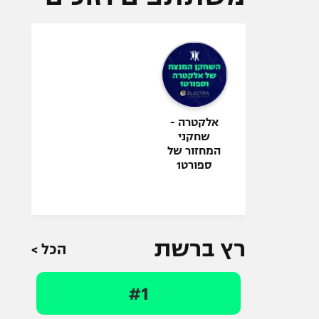
אלקטרה -
שחקני
המחזור של
ספורט1
רץ ברשת
הכל >
#1