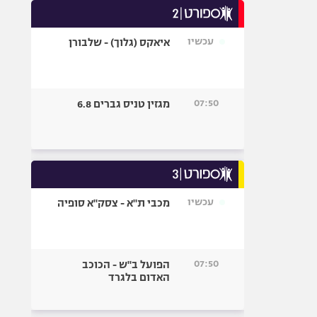
היאבקות WWE
אופניים
עכשיו
איאקס (גלוך) - שלבורן
ספורט מוטורי
כדורמים
פוטבול אמריקאי NFL
07:50
מגזין טניס גברים 6.8
בייסבול MLB
ספורט אתגרי
ואקסטרים
אומנויות לחימה
גיימינג E-Sports
עכשיו
מכבי ת"א - צסק"א סופיה
07:50
הפועל ב"ש - הכוכב
האדום בלגרד