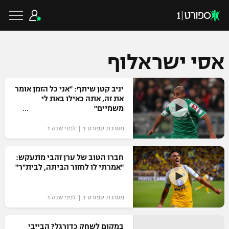
אסי ישראלוף
כדורגל ישראלי
יניב קטן שיתף: "אני כל הזמן אומר
את זה, אתה כאילו באת לי
משמיים"
ליגת העל
כדורגל עולמי
מערכת ספורט 1 | לפני שנה 1
ליגה לאומית
ליגת האלופות
חברו הטוב של ערן זהבי מתעקש:
כדורסל ישראלי
"אמרתי לו לחזור הביתה, לבית"ר"
גביע הטוטו
ליגה אירופית
ליגת ווינר סל
ליגיונרים
כדורסל עולמי
מערכת ספורט 1 | לפני שנה 1
ליגה אנגלית
ליגה לאומית
גביע המדינה
NBA
במקום לשחק כדורגל? הבייבי
ליגה גרמנית
ענפים נוספים