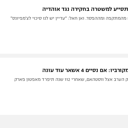
תל אביב
ליגה סינית
סייע למשטרה בחקירה נגד אוהדיה
חיפה
ליגה ברזילאית
 מהמתקפה ומההפסד. ואן חאל: "עדיין יש לנו סיכוי לצ'מפיונס"
באר שבע
ליגות נוספות
תניה
דה
ו: אם נסיים 4 אשאר עוד עונה
צל ווסטהאם, שאחרי 112 שנה תיפרד מאפטון פארק