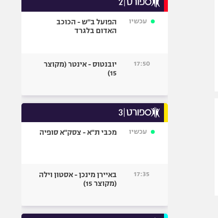
אופניים
עכשיו
הפועל ב"ש - הכוכב
ספורט מוטורי
האדום בלגרד
כדורמים
פוטבול אמריקאי NFL
17:50
יובנטוס - אינטר (מקוצר
בייסבול MLB
15)
ספורט אתגרי
ואקסטרים
אומנויות לחימה
גיימינג E-Sports
עכשיו
מכבי ת"א - צסק"א סופיה
17:35
באיירן מינכן - אסטון וילה
(מקוצר 15)