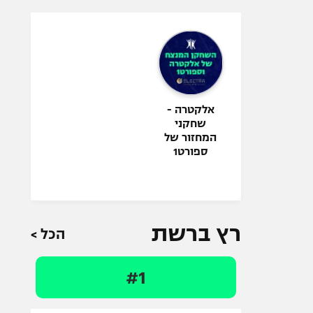
אלקטרה -
שחקני
המחזור של
ספורט1
רץ ברשת
הכל >
#1