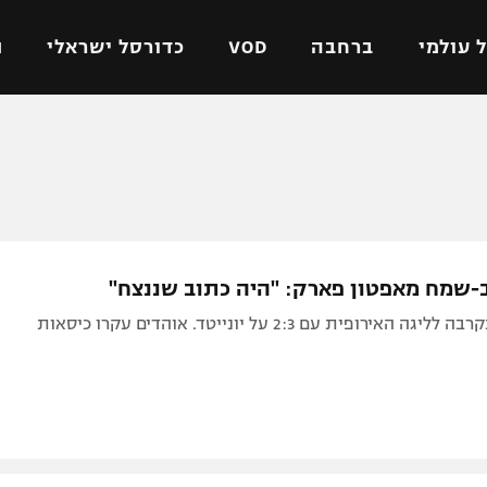
 עולמי
ברחבה
VOD
כדורסל ישראלי
ת
ל ישראלי
כדורגל עולמי
כדורסל ישראלי
על
ליגת האלופות
ליגת ווינר סל
אומית
ליגה אירופית
ליגה לאומית
וטו
ליגה אנגלית
כדורסל נשים
-שמח מאפטון פארק: "היה כתוב שננצח"
ים
ליגה גרמנית
מכבי תל אביב
אירופית עם 2:3 על יונייטד. אוהדים עקרו כיסאות
מדינה
ליגה ספרדית
הפועל חולון
ישראל
ליגה איטלקית
הפועל ירושלים
יפה
ליגה צרפתית
דני אבדיה
רושלים
ליגה הולנדית
ל אביב
ליגה טורקית