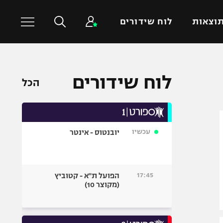
וצאות
לוח שידורים
כדורסל עולמי
ענפים נוספים
לוח שידורים
הכל
NBA
טניס
יורוליג
כדוריד
יורוקאפ
כדורעף
עכשיו
יובנטוס - אינטר
שחייה
ג'ודו
אגרוף
17:45
הפועל ת"א - קטוביץ
(מקוצר 10)
ספורט אולימפי
UFC
היאבקות WWE