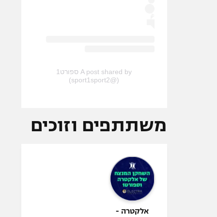
A post shared by ספורט1
(@sport1sport2)
משתתפים וזוכים
אלקטרה -