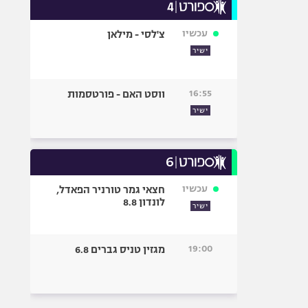
עכשיו
צ'לסי - מילאן
ישיר
16:55
ווסט האם - פורטסמות
ישיר
עכשיו
חצאי גמר טורניר הפאדל,
לונדון 8.8
ישיר
19:00
מגזין טניס גברים 6.8