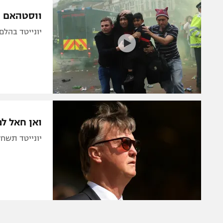
הפועל 
תקנון משתתפים וזוכים בפרסים
ווסטהאם ת
הפועל 
תקנון עבור פעילות אלקטרה
יונייטד בהלם
הפועל 
תקנון עבור פעילות ספורט 1 – "מרלן"
מכבי נ
טניס
בני יהו
גיימינג E-Sports
תנאי שימוש
ואן חאל למקורבי
מדיניות פרטיות
יונייטד תשחק הערב א
תקנון פעילות ספורט 1
רשיון להקרנה פומבית לבית עסק
הצטרפות לחבילת הערוצים
לוח דרושים – ג'ובנט
תגיות
המגזין