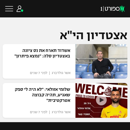
אצטדיון הי"א
כדורגל ישראלי
אשדוד תארח את נס ציונה
באצטדיון סלה: "נמצא פיתרון"
ליגת העל
כדורגל עולמי
אשר גולדברג | לפני 7 שנים
ליגה לאומית
ליגת האלופות
שלומי אזולאי: "לא היה לי ספק
כדורסל ישראלי
שאגיע, תהיה קבוצה
גביע הטוטו
אטרקטיבית"
ליגה אירופית
ליגת ווינר סל
ליגיונרים
כדורסל עולמי
אשר גולדברג | לפני 7 שנים
ליגה אנגלית
ליגה לאומית
גביע המדינה
NBA
ליגה גרמנית
ענפים נוספים