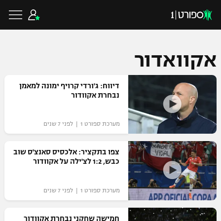
אקוואדור
כדורגל ישראלי
דיווח: ג'ורדי קרויף ימונה למאמן
נבחרת אקוודור
ליגת העל
כדורגל עולמי
מערכת ספורט 1 | לפני 7 שנים
ליגה לאומית
ליגת האלופות
צפו בתקציר: אלכסיס סאנצ'ס שוב
כדורסל ישראלי
כבש, 1:2 לצ'ילה על אקוודור
גביע הטוטו
ליגה אירופית
ליגת ווינר סל
ליגיונרים
כדורסל עולמי
מערכת ספורט 1 | לפני 7 שנים
ליגה אנגלית
ליגה לאומית
גביע המדינה
NBA
חמישה שחקני נבחרת אקוודור
ליגה גרמנית
ענפים נוספים