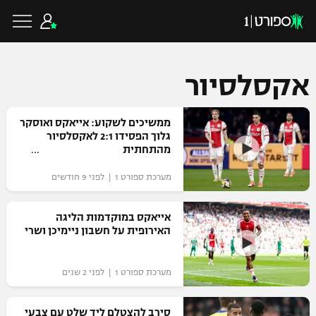
אקסלסיור
כדורגל ישראלי
ממשיכים לשקוע: אייאקס ואוסקר
גלוך הפסידו 2:1 לאקסלסיור
מהתחתית
ליגת העל
כדורגל עולמי
מערכת ספורט 1 | לפני 9 חודשים
ליגה לאומית
ליגת האלופות
אייאקס במוקדמות הליגה
כדורסל ישראלי
האירופית על חשבון ניימיכן ושרי
גביע הטוטו
ליגה אירופית
ליגת ווינר סל
ליגיונרים
כדורסל עולמי
מערכת ספורט 1 | לפני 2 שנים
ליגה אנגלית
ליגה לאומית
גביע המדינה
NBA
סירב להצטלם ליד שלט עם צבעי
ליגה גרמנית
ענפים נוספים