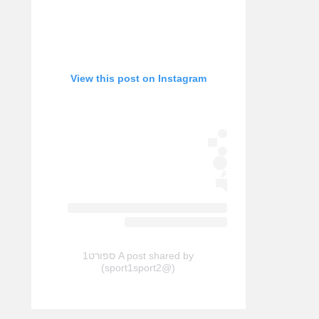
View this post on Instagram
A post shared by ספורט1
(@sport1sport2)