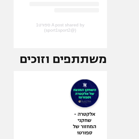
A post shared by ספורט1
(@sport1sport2)
משתתפים וזוכים
אלקטרה -
שחקני
המחזור של
ספורט1