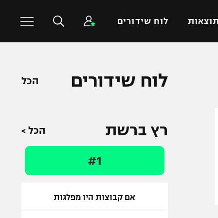
וצאות
לוח שידורים
כדורסל עולמי
ענפים נוספים
לוח שידורים
הכל
NBA
טניס
יורוליג
כדוריד
יורוקאפ
כדורעף
רץ ברשת
הכל >
שחייה
ג'ודו
#1
אגרוף
ספורט אולימפי
UFC
אם קבוצות היו מפלגות
היאבקות WWE