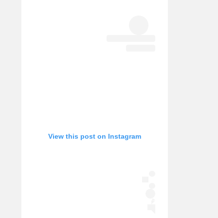
אופניים
ספורט מוטורי
כדורמים
פוטבול אמריקאי NFL
בייסבול MLB
ספורט אתגרי
ואקסטרים
אומנויות לחימה
גיימינג E-Sports
View this post on Instagram