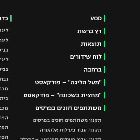
VOD
כדו
רץ ברשת
ליגת
ליגה
תוצאות
גביע
לוח שידורים
ליגי
ברחבה
גביע
נבחר
"מעל הליגה" – פודקאסט
מכבי
"מחצית בשכונה" – פודקאסט
בית"
משתתפים וזוכים בפרסים
מכבי
הפוע
תקנון משתתפים וזוכים בפרסים
הפוע
תקנון עבור פעילות אלקטרה
הפוע
תקנון עבור פעילות ספורט 1 – "מרלן"