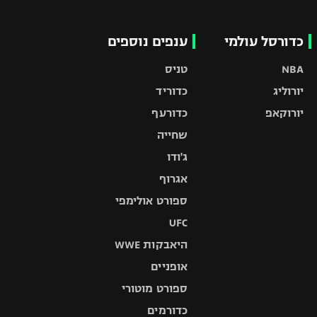
כדורסל עולמי
ענפים נוספים
NBA
טניס
יורוליג
כדוריד
יורוקאפ
כדורעף
שחייה
ג'ודו
אגרוף
ספורט אולימפי
UFC
היאבקות WWE
אופניים
ספורט מוטורי
כדורמים