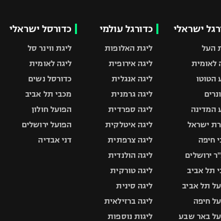
רגל ישראלי
כדורגל עולמי
כדורסל ישראלי
 העל
ליגת האלופות
ליגת ווינר סל
 לאומית
ליגה אירופית
ליגה לאומית
 הטוטו
ליגה אנגלית
כדורסל נשים
ונרים
ליגה גרמנית
מכבי תל אביב
 המדינה
ליגה ספרדית
הפועל חולון
ת ישראל
ליגה איטלקית
הפועל ירושלים
 חיפה
ליגה צרפתית
דני אבדיה
ר ירושלים
ליגה הולנדית
 תל אביב
ליגה טורקית
ל תל אביב
ליגה סינית
ל חיפה
ליגה ברזילאית
ל באר שבע
ליגות נוספות