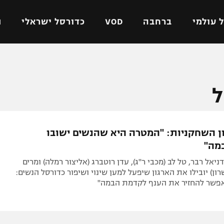
 עולמי
ברחבה
VOD
כדורסל ישראלי
ת
ל ישראלי
כדורגל עולמי
כדורסל ישראלי
ל
על
ליגת האלופות
ליגת ווינר סל
אומית
ליגה אירופית
ליגה לאומית
וטו
ליגה אנגלית
כדורסל נשים
ן השחקניות: "המטרה היא שהנשים ישובו
ים
ליגה גרמנית
מכבי תל אביב
מה"
מדינה
ליגה ספרדית
הפועל חולון
ניאל רבר, טל לב (מכבי ר"ג), עדן רוטברג (אליצור רמלה) ומרים
ישראל
ליגה איטלקית
הפועל ירושלים
רון) יובילו את הארגון שיפעל למען שינוי ושיפור כדורסל הנשים:
פשר להחזיר את הענף לקדמת הבמה"
יפה
ליגה צרפתית
דני אבדיה
רושלים
ליגה הולנדית
ל אביב
ליגה טורקית