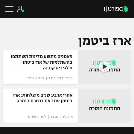
ארז ביטמן
כדורגל ישראלי
מאמנים מתשע מדינות השתתפו
בהשתלמות של ארז ביטמן
וז'לגיריס קובנה
ליגת העל
כדורגל עולמי
מערכת ספורט 1 | לפני 3 שנים
ליגה לאומית
ליגת האלופות
אחרי ארבע שנים מוצלחות: ארז
כדורסל ישראלי
ביטמן עוזב את נבחרת דנמרק
גביע הטוטו
ליגה אירופית
ליגת ווינר סל
אהרל'ה ויסברג | לפני 5 שנים
ליגיונרים
כדורסל עולמי
ליגה אנגלית
ליגה לאומית
גביע המדינה
NBA
ליגה גרמנית
ענפים נוספים