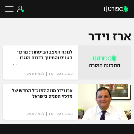
ארז וידר
כדורגל ישראלי
לנוכח המצב הביטחוני: מרכזי
הטניס והחינוך בדרום נסגרו
ליגת העל
כדורגל עולמי
מערכת ספורט 1 | לפני 5 שנים
ליגה לאומית
ליגת האלופות
ארז וידר מונה למנכ"ל החדש של
כדורסל ישראלי
מרכזי הטניס בישראל
גביע הטוטו
ליגה אירופית
ליגת ווינר סל
ליגיונרים
כדורסל עולמי
מערכת ספורט 1 | לפני 7 שנים
ליגה אנגלית
ליגה לאומית
גביע המדינה
NBA
ליגה גרמנית
ענפים נוספים