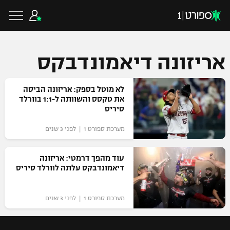
אריזונה דיאמונדבקס
כדורגל ישראלי
לא מוטל בספק: אריזונה הביסה
את טקסס והשוותה ל-1:1 בוורלד
סיריס
ליגת העל
כדורגל עולמי
מערכת ספורט 1 | לפני 3 שנים
ליגה לאומית
ליגת האלופות
עוד מהפך דרמטי: אריזונה
כדורסל ישראלי
דיאמונדבקס עלתה לוורלד סיריס
גביע הטוטו
ליגה אירופית
ליגת ווינר סל
ליגיונרים
כדורסל עולמי
מערכת ספורט 1 | לפני 3 שנים
ליגה אנגלית
ליגה לאומית
גביע המדינה
NBA
ליגה גרמנית
ענפים נוספים