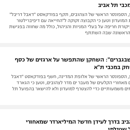
כבי תל אביב
, הספונסר הראשי של הצהובים, תקף בפודקאסט "דאבל דריבל"
מועדון וטען כי הקבוצה זקוקה ל"החייאה עם דיפיברילטור
יקורת חריפה על בעלי המניות והניהול, כולל מה שחווה בפגישת
 הראשונה שבה השתתף
שבגברים": השחקן שהתפשר על ארגזים של כסף
ק במכבי ת"א
, הספונסר הראשי של אלופת המדינה, חשף בפודקאסט "דאבל
 מאחורי הקלעים של מעבר ים מדר לצהובים, וטען כי הגארד
ים משמעותיים כדי להצטרף למועדון ולא להישאר בהפועל תל
ביב בדרך לעידן חדש? המיליארדר שמאחורי
 שטילמן