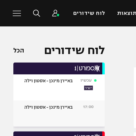
וצאות
לוח שידורים
כדורסל עולמי
ענפים נוספים
לוח שידורים
הכל
NBA
טניס
יורוליג
כדוריד
יורוקאפ
כדורעף
עכשיו
באיירן מינכן - אסטון וילה
שחייה
ישיר
ג'ודו
אגרוף
17:00
באיירן מינכן - אסטון וילה
ספורט אולימפי
UFC
היאבקות WWE