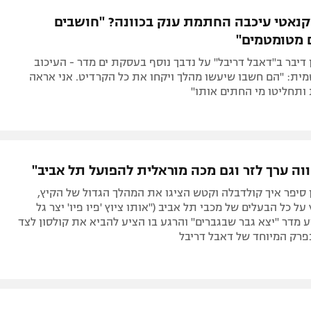
תל אביב
ליגה סינית
אטי עיכבה החתמת ענק בכוונה? "חושבים
חיפה
ליגה ברזילאית
 מטומטמים"
באר שבע
ליגות נוספות
דיבר ב"דאבל דריבל" על נדבך נוסף בעסקת ים מדר - העיכוב
תניה
ית: "הם חשבו שיעשו מהלך ויקחו את כל הקרדיט. אני אראה
ותחליטו מי החתים אותו"
דה
וה ערך לזר וגם מכה מוראלית להפועל תל אביב"
סיפר איך קולדבלה וקטש הציגו את המהלך הגדול של הקיץ,
על כל הבעלים של מכבי תל אביב ("אותו ציוץ 'פיו פיו' יצר גל
ע מדר "יצא גבר שבגברים" והרגע בו הציע להביא את קולסון לצד
פרק המיוחד של דאבל דריבל