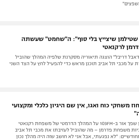
שפצים"
שטילמן שיצייץ בלי סוף": ה"שחמט" שעשתה
רמן לרקנאטי
אבל דריבל" הוצגה תיאוריה מסקרנת שלפיה המהלך שהוביל
ת על מכבי תל אביב תוכנן מראש כדי להפעיל לחץ על הצד השני
 100 אחוז משחקי כוח ואגו, אין שם היגיון כלכלי ומקצועי
"
אריק שטילמן שפך אור ב-103FM על המהלך הדרמטי של משפחת רקנאטי
יות משפחת פדרמן – מה שהוביל לעזיבתו את מכבי תל אביב
ודשיים: "לא נפגעתי, אבל אני לא חושב שזה היה מהלך נכון