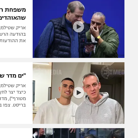
הפועל 
תקנון משתתפים וזוכים בפרסים
משפחת רקנ
הפועל 
שהאוהדים
תקנון עבור פעילות אלקטרה
הפועל 
תקנון עבור פעילות ספורט 1 – "מרלן"
אריק שטילמן 
מכבי נ
בהודעה הרשמ
טניס
את ההודעות 
בני יהו
גיימינג E-Sports
תנאי שימוש
"ים מדר שו
מדיניות פרטיות
אריק שטילמן 
תקנון פעילות ספורט 1
כיצד יצר לחץ 
מטורף"), מדו
רשיון להקרנה פומבית לבית עסק
בריסט. צפו ב
הצטרפות לחבילת הערוצים
לוח דרושים – ג'ובנט
תגיות
המגזין