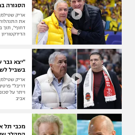
הסגורה במ
אריק שטילמן
את התנהלות ה
דחוף", תוך ב
הדירקטוריון
"יצא גבר 
בשביל לשח
אריק שטילמן
דריבל" פרטים
ויתר על סכומ
אביב
מכבי תל א
המהלך של