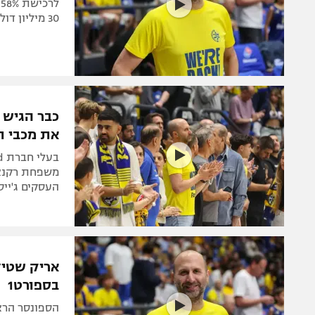
30 מיליון דולר בקבוצה
את מכבי ת
העסקים ג'ייסו
אריק שטיל
בספורט1