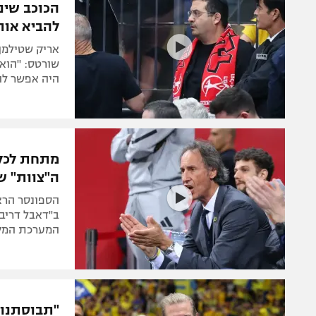
הכוכב שינא
להביא אות
אריק שטילמן 
היה אפשר לה
מתחת לכל 
ה"צוות" ש
הספונסר הראש
ב"דאבל דריבל
המערכת המק
"תבוסתנות