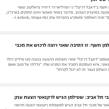
חשף ב"דאבל דריבל" כי המיליארדר דיוויד פיאלקוב עשוי
עה במועדון הצהוב. מדובר באחד מאנשי ההון החזקים בארה"ב,
מפיק "איקרוס" זוכה האוסקר ומשקיע בחברות ענק כמו Airbnb, Stripe ו-
מן חשף: זו הסיבה שאני רוצה לרכוש את מכבי
בריאיון לפודקאסט "דאבל דריבל" אחרי חשיפת ההצעה בגובה 120 מיליון דולר
טי, איש העסקים הסביר את המניע שלו: "גדלתי על מצב שאם
העולם נעצר. זה לא יכול לקרות"
בי תל אביב: שטילמן הגיש לרקנאטי הצעת ענק
שי של מכבי תל אביב הגיש למשפחת רקנאטי הצעה חדשה