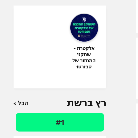
אלקטרה -
שחקני
המחזור של
ספורט1
רץ ברשת
הכל >
#1