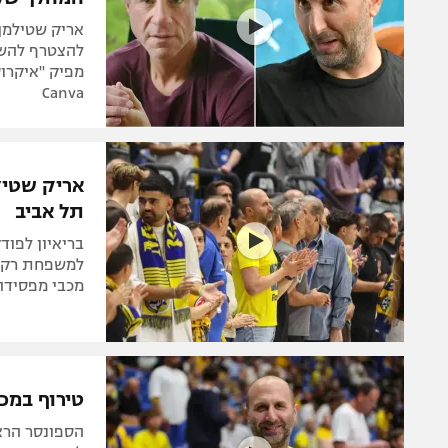
אריק שטילמן 
להצטרף להשק
Canva
אריק שטיל
תל אביב
למשפחת רקנא
מכבי מפסידה 
טירוף במכ
הספונסר הרא