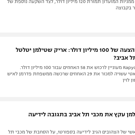
לרכישת 58% ממניות המועדון תמורת 120 מיליון דולר, לצד השקעה נוספת של
כבר הגיש הצעה של 100 מיליון דולר: אריק שטילמן יטלטל
ל אביב?
בעלי חברת Rapyd מעוניין לרכוש את 58 האחוזים עבור 100 מיליון דולר.
משפחת רקנאטי עשויה למכור את 29 האחוזים שרכשה ממשפחת פדרמן לאיש
ן לוין
מן עקץ את מכבי תל אביב בתגובה לידיעה
הספונסר הראשי של הצהובים הגיב לידיעה בספורט1, על הסחבת של מכבי תל