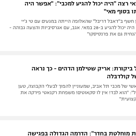
י רצה "היה יכול להגיע למכבי": "אפשר היה
ו בסוף מאי"
חשף ב"דאבל דריבל" שהאלופה הייתה במגעים עם טי ג'יי
שורטס: "הוא היה יכול להגיע ב-28 במאי. אגב, עם אגרסיביות והצעה גבוהה -
נחית גם את פרנסיסקו"
ביקורת: אריק שטילמן הדהים - כך נראה
ל קולדבלה
י של מכבי תל אביב, שמעוניין להפוך לבעלי הקבוצה, טען
": "הוא לבד! אין לו סקאוטים! משפחת רקנאטי פירקה את
צועית"
 מוחלטת בחדר": הדרמה הגדולה בפגישה