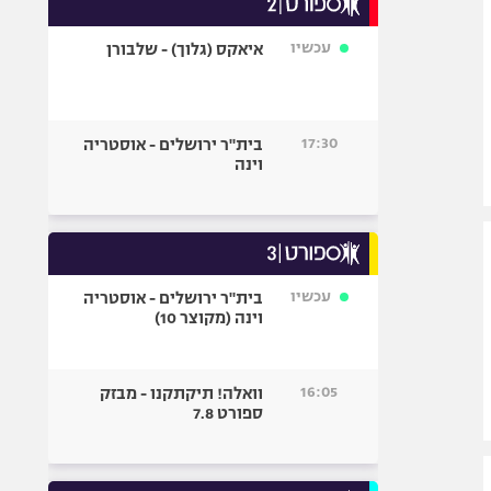
אופניים
עכשיו
איאקס (גלוך) - שלבורן
ספורט מוטורי
כדורמים
פוטבול אמריקאי NFL
17:30
בית"ר ירושלים - אוסטריה
בייסבול MLB
וינה
ספורט אתגרי
ואקסטרים
אומנויות לחימה
גיימינג E-Sports
עכשיו
בית"ר ירושלים - אוסטריה
וינה (מקוצר 10)
16:05
וואלה! תיקתקנו - מבזק
ספורט 7.8