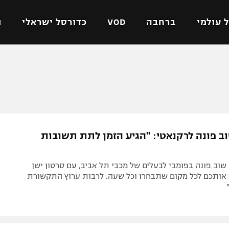
 עולמי
ברחבה
VOD
כדורסל ישראלי
ת
ל ישראלי
כדורגל עולמי
כדורסל ישראלי
על
ליגת האלופות
ליגת ווינר סל
אומית
ליגה אירופית
ליגה לאומית
וטו
ליגה אנגלית
כדורסל נשים
ב פונה לרקנאטי: "הגיע הזמן לתת תשובות
ים
ליגה גרמנית
מכבי תל אביב
מדינה
ליגה ספרדית
הפועל חולון
וב פונה בפומבי לבעלים של מכבי תל אביב, עם סרטון ישן
ישראל
ליגה איטלקית
הפועל ירושלים
ן אותכם לכל מקום שתבחרו וכל שעה. לרבות ערוץ התקשורת
יפה
ליגה צרפתית
דני אבדיה
רושלים
ליגה הולנדית
ל אביב
ליגה טורקית