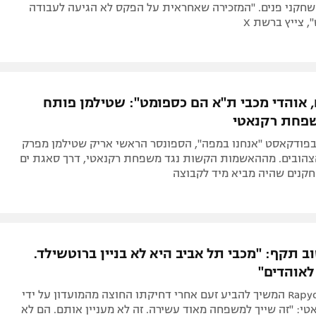
שחקני פנים. "המזכירה שאחראית על הפקס לא הגיעה לעבודה
 צייץ ברשת X
 אוהדי מכבי ת"א הם כספומט": שטילמן פותח
שפחת רקנאטי
 בפודקאסט "אנחנו במפה", הספונסר הראשי אריק שטילמן מפרק
הובים. מההאשמות הקשות נגד משפחת רקנאטי, דרך סאגת ים
חקנים שהיה מביא מיד לקבוצה
 תקף: "מכבי תל אביב היא לא בניין ברוטשילד.
לאוהדים"
בעלי חברת Rapyd המשיך להביע זעם אחרי דחיקתו החוצה מהמועדון על ידי
: "זה שייך למשפחה מאוד עשירה. זה לא מעניין אותם. הם לא