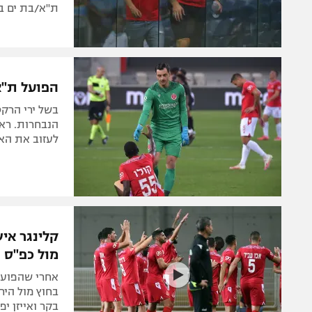
ת"א/בת ים ב
הפועל ת"א
בשל ירי הרק
הנבחרות. ראש
לעזוב את האר
קלינגר אי
מול כפ"ס
אחרי שהפועל
בחוץ מול היר
בקר ואייזן י