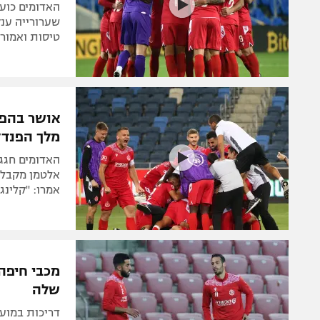
שערורייה ענק
טיסות ואמורי
אושר בהפו
מלך הפנדל
אלטמן מקבל א
אמרו: "קלינג
מכבי חיפה
שלה
דריכות במועד