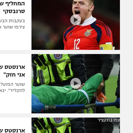
המחליף של
סרנבסקי
בעקבות הבשו
צירפו שוער אוקראיני בן 27 שה
ארנסטס שט
אני חזק"
שוער הפועל 
להקליד". יגא
צפו בתקציר
ארנסטס שט