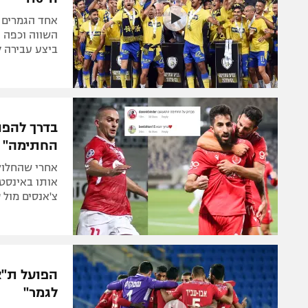
ביצע עבירה ק
בדרך להפוע
החתימה"
אחרי שהחלוץ 
אותו באינסטג
צ'אנסים מול סכנין ב
הפועל ת"א
לגמר"