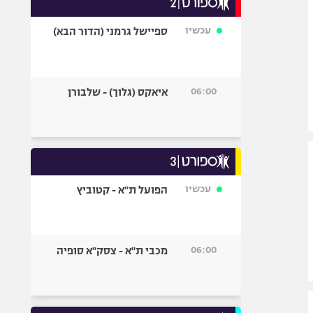
אופניים
עכשיו
ספיישל גרמני (הדור הבא)
ספורט מוטורי
כדורמים
פוטבול אמריקאי NFL
06:00
איאקס (גלוך) - שלבורן
בייסבול MLB
ספורט אתגרי
ואקסטרים
אומנויות לחימה
גיימינג E-Sports
עכשיו
הפועל ת"א - קטוביץ
06:00
מכבי ת"א - צסק"א סופיה