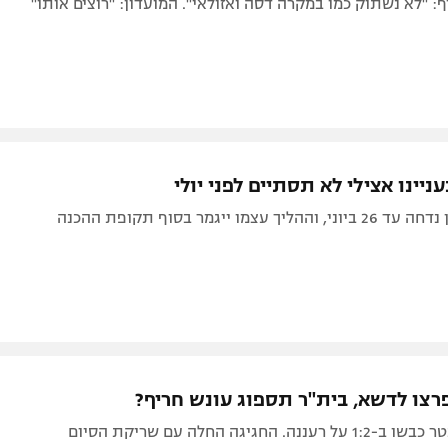
 "לא נשתוק כמו במקרה דסה ואזולאי". המועדון: "רוצים אותו"
ניינו אצילי לא תסתיים לפני יולי
הדיון הראשון נדחה עד 26 ביוני, וההליך עצמו ייגמר בסוף תקופת ההכנה
רצו לדשא, בית"ר תספוג עונש חריף?
ה. החגיגה החלה עם שריקת הסיום