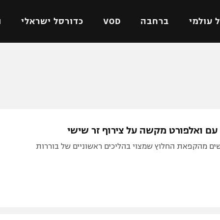
 עולמי
ברחבה
VOD
כדורסל ישראלי
ת
ל ישראלי
כדורגל עולמי
כדורסל ישראלי
על
ליגת האלופות
ליגת ווינר סל
אומית
ליגה אירופית
ליגה לאומית
וטו
ליגה אנגלית
כדורסל נשים
ם ואלפורט מקשה על צירוף זר שישי
ים
ליגה גרמנית
מכבי תל אביב
ים מהקפאת החלוץ שמצוי בהליכים ראשוניים של בוררות
מדינה
ליגה ספרדית
הפועל חולון
ישראל
ליגה איטלקית
הפועל ירושלים
יפה
ליגה צרפתית
דני אבדיה
רושלים
ליגה הולנדית
ל אביב
ליגה טורקית