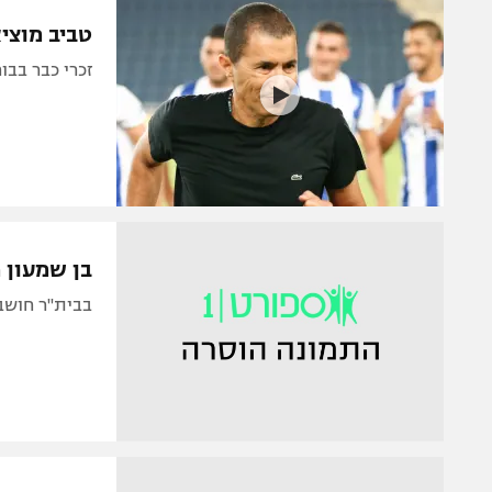
הפועל 
תקנון משתתפים וזוכים בפרסים
טביב מוציא 200 אלף שקל בחודש על מ
הפועל 
תקנון עבור פעילות אלקטרה
זכרי כבר בבו
הפועל 
תקנון עבור פעילות ספורט 1 – "מרלן"
מכבי נ
טניס
בני יהו
גיימינג E-Sports
תנאי שימוש
בן שמעון 
מדיניות פרטיות
בבית"ר חושבים על סנט אטיין. 
תקנון פעילות ספורט 1
רשיון להקרנה פומבית לבית עסק
הצטרפות לחבילת הערוצים
לוח דרושים – ג'ובנט
תגיות
המגזין