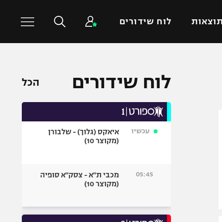
וצאות
לוח שידורים
כדורסל עולמי
ענפים נוספים
לוח שידורים
הכל
NBA
טניס
יורוליג
כדוריד
יורוקאפ
כדורעף
עכשיו
איאקס (גלוך) - שלבורן
שחייה
(מקוצר 10)
ג'ודו
אגרוף
05:45
מכבי ת"א - צסק"א סופיה
(מקוצר 10)
ספורט אולימפי
UFC
היאבקות WWE