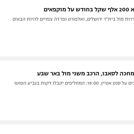
תל אביב
ליגה סינית
וקפאים
חיפה
ליגה ברזילאית
ררות מול בית"ר ירושלים, ואלפורט ופרדה צפויים להיות הבאים
באר שבע
ליגות נוספות
תניה
דה
מחכה לסאבו, הרכב משני מול באר שבע
19:00: המחליפים יקבלו דקות בגביע הטוטו