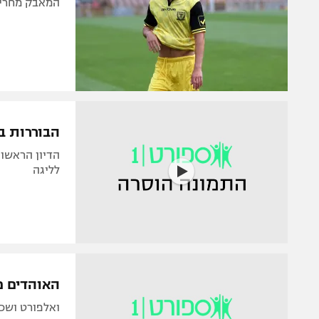
המאבק מחריף:
הבוררות בע
לליגה
האוהדים פ
ואלפורט ושכטר כבשו ב-1:2 על רעננ