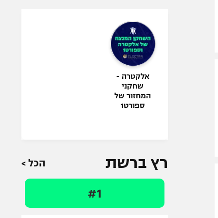
אלקטרה -
שחקני
המחזור של
ספורט1
רץ ברשת
הכל >
#1