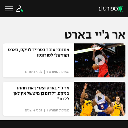
אר ג'יי בארט
כדורגל ישראלי
אנונובי עובר בטרייד לניקס, בארט
וקוויקלי לטורונטו
ליגת העל
כדורגל עולמי
מערכת ספורט 1 | לפני 3 שנים
ליגה לאומית
ליגת האלופות
אר ג'יי בארט האריך את חוזהו
כדורסל ישראלי
בניקס, "לדונובן מיטשל אין לאן
גביע הטוטו
ללכת"
ליגה אירופית
ליגת ווינר סל
ליגיונרים
כדורסל עולמי
מערכת ספורט 1 | לפני 4 שנים
ליגה אנגלית
ליגה לאומית
גביע המדינה
NBA
ליגה גרמנית
ענפים נוספים