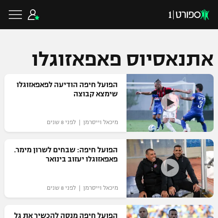
אתנאסיוס פאפאזוגלו
כדורגל ישראלי
הפועל חיפה הודיעה לפאפאזוגלו
שימצא קבוצה
ליגת העל
כדורגל עולמי
מיכאל וייסרמן | לפני 8 שנים
ליגה לאומית
ליגת האלופות
הפועל חיפה: שבחים לשרון מימר.
כדורסל ישראלי
פאפאזוגלו יעזוב בינואר
גביע הטוטו
ליגה אירופית
ליגת ווינר סל
ליגיונרים
כדורסל עולמי
מיכאל וייסרמן | לפני 8 שנים
ליגה אנגלית
ליגה לאומית
גביע המדינה
NBA
הפועל חיפה מנסה להכשיר את גל
ליגה גרמנית
ענפים נוספים