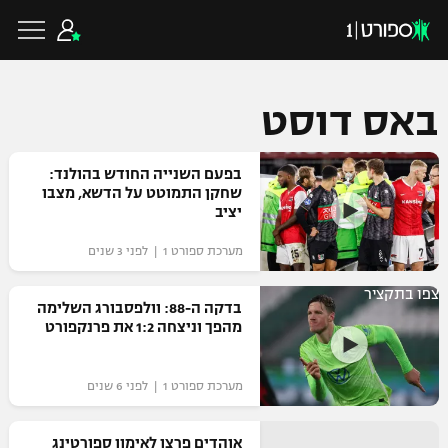
באס דוסט
כדורגל ישראלי
בפעם השנייה החודש בהולנד:
שחקן התמוטט על הדשא, מצבו
יציב
ליגת העל
כדורגל עולמי
מערכת ספורט 1 | לפני 3 שנים
ליגה לאומית
צפו בתקציר
ליגת האלופות
בדקה ה-88: וולפסבורג השלימה
כדורסל ישראלי
מהפך וניצחה 1:2 את פרנקפורט
גביע הטוטו
ליגה אירופית
ליגת ווינר סל
ליגיונרים
כדורסל עולמי
מערכת ספורט 1 | לפני 6 שנים
ליגה אנגלית
ליגה לאומית
גביע המדינה
NBA
אוהדים פרצו לאימון ספורטינג
ליגה גרמנית
ענפים נוספים