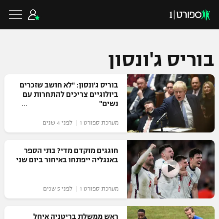
בוריס ג'ונסון
כדורגל ישראלי
בוריס ג'ונסון: "לא חושב שזכרים
ביולוגיים צריכים להתחרות עם
נשים"
ליגת העל
כדורגל עולמי
מערכת ספורט 1 | לפני 4 שנים
ליגה לאומית
ליגת האלופות
חוגגים מוקדם מדי? בתי הספר
כדורסל ישראלי
באנגליה ייפתחו באיחור ביום שני
גביע הטוטו
ליגה אירופית
ליגת ווינר סל
ליגיונרים
כדורסל עולמי
מערכת ספורט 1 | לפני 5 שנים
ליגה אנגלית
ליגה לאומית
גביע המדינה
NBA
ראש ממשלת בריטניה איחל
ליגה גרמנית
ענפים נוספים