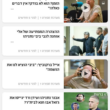
הזמן? הוא לא בודק? אין דברים
כדורסל נשים
נבחרת ישראל
כאלה!"
יורוליג
ליגה ספרדית
טניס
VOD
מכבי תל אביב
מכבי חיפה
מערכת ספורט 1 | לפני 5 חודשים
יורוקאפ
ליגה איטלקית
כדוריד
הפועל חולון
בית"ר ירושלים
ההצהרה המפתיעה של אלי
רץ ברשת
ליגה צרפתית
אוחנה לגבי ביבי נתניהו
כדורעף
הפועל ירושלים
מכבי תל אביב
ליגה הולנדית
שחייה
תוצאות
מערכת ספורט 1 | לפני 5 חודשים
דני אבדיה
הפועל תל אביב
ליגה טורקית
ג'ודו
אייל ברקוביץ': "ביבי הוציא לנו את
הפועל חיפה
לוח שידורים
הנשמה"
ליגה סינית
אגרוף
הפועל באר שבע
ליגה ברזילאית
ברחבה
מערכת ספורט 1 | לפני 5 חודשים
ספורט אולימפי
מכבי נתניה
ליגות נוספות
רץ ברשת
UFC
אבנר נתניהו ועידן ורד יגייסו את
"מעל הליגה" – פודקאסט
בני יהודה
ג'ואל אבו חנא לבית"ר?
היאבקות WWE