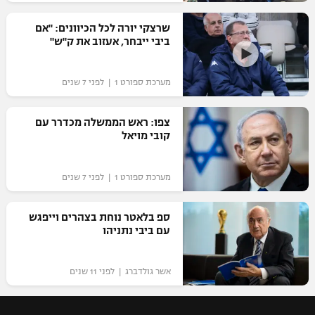
רשיון להקרנה פומבית לבית עסק
שרצקי יורה לכל הכיוונים: "אם
ביבי ייבחר, אעזוב את ק"ש"
הצטרפות לחבילת הערוצים
מערכת ספורט 1 | לפני 7 שנים
לוח דרושים – ג'ובנט
תגיות
צפו: ראש הממשלה מכדרר עם
קובי מויאל
המגזין
מערכת ספורט 1 | לפני 7 שנים
ספ בלאטר נוחת בצהרים וייפגש
עם ביבי נתניהו
אשר גולדברג | לפני 11 שנים