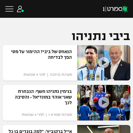
ביבי נתניהו
כדורגל ישראלי
הנאחס של ביבי? ההימור על מסי
הפך לבדיחה
ליגת העל
כדורגל עולמי
מערכת ברחבה | לפני 3 שבועות
ליגה לאומית
ליגת האלופות
בנימין נתניהו חשף: הנבחרת
כדורסל ישראלי
שאני אוהד במונדיאל - והסיבה
גביע הטוטו
לכך
ליגה אירופית
ליגת ווינר סל
ליגיונרים
כדורסל עולמי
מערכת ספורט 1 | לפני 4 שבועות
ליגה אנגלית
ליגה לאומית
גביע המדינה
NBA
אייל ברקוביץ': "למה בוגדים בו כל
ליגה גרמנית
ענפים נוספים