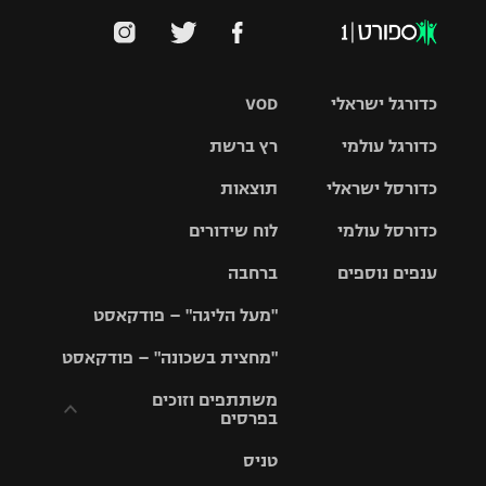
כדורגל ישראלי
VOD
כדורגל עולמי
רץ ברשת
ליגת העל
כדורסל ישראלי
תוצאות
ליגת
ליגה לאומית
האלופות
כדורסל עולמי
לוח שידורים
ליגת ווינר
סל
גביע הטוטו
ענפים נוספים
ברחבה
ליגה
NBA
אירופית
"מעל הליגה" – פודקאסט
ליגה לאומית
ליגיונרים
טניס
יורוליג
ליגה אנגלית
"מחצית בשכונה" – פודקאסט
כדורסל נשים
גביע המדינה
כדוריד
יורוקאפ
ליגה גרמנית
משתתפים וזוכים
בפרסים
מכבי תל
נבחרת
כדורעף
אביב
ישראל
ליגה
טניס
ספרדית
תקנון משתתפים