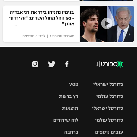
בנימין נתניהו בירך את דני אבדיה
- ואז החל מחול השדים: "זה ירדוף
אותך"
מערכת ספורט 1 | לפני 6 חודשים
כדורגל ישראלי
VOD
כדורגל עולמי
רץ ברשת
ליגת העל
כדורסל ישראלי
תוצאות
ליגת
ליגה לאומית
האלופות
כדורסל עולמי
לוח שידורים
ליגת ווינר
סל
גביע הטוטו
ענפים נוספים
ברחבה
ליגה
NBA