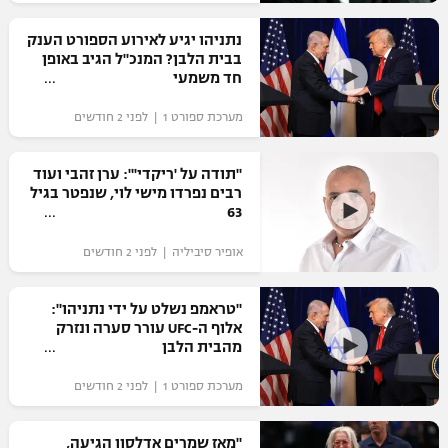
רשיון להקרנה פומבית לבית עסק
נתניהו יגיע לאירוע הספורט הענק
בבית הלבן? המנכ"ל הגיב באופן
הצטרפות לחבילת הערוצים
חד משמעי
מערכת ספורט 1 | לפני 2 חודשים
לוח דרושים – ג'ובנט
תגיות
"תודה על 'ריקדי'": ערן זהבי ועוד
רבים נפרדו מישי לוי, שנפטר בגיל
63
המגזין
אופיר סיביליה | לפני 2 חודשים
"טראמפ נשלט על ידי נתניהו":
אלוף ה-UFC עורר סערה ונזרק
מהבית הלבן
מערכת ספורט 1 | לפני 2 חודשים
"מאז שמרים אדלסון הגיעה,