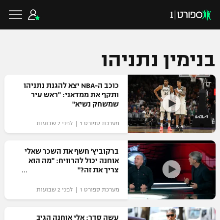
בנימין נתניהו
כדורגל ישראלי
כוכב ה-NBA יצא להגנת נתניהו
ותקף את ממדאני: "ראש עיר
שמשחק נשיא"
ליגת העל
כדורגל עולמי
מערכת ספורט 1 | לפני 2 שבועות
ליגה לאומית
ליגת האלופות
ברקוביץ' חשף את השכר שאלי
כדורסל ישראלי
אוחנה יכול להרוויח: "מה הוא
גביע הטוטו
צריך את זה?"
ליגה אירופית
ליגת ווינר סל
ליגיונרים
כדורסל עולמי
מערכת ספורט 1 | לפני 2 שבועות
ליגה אנגלית
ליגה לאומית
גביע המדינה
NBA
עשה סדר: אלי אוחנה הגיב
ליגה גרמנית
ענפים נוספים