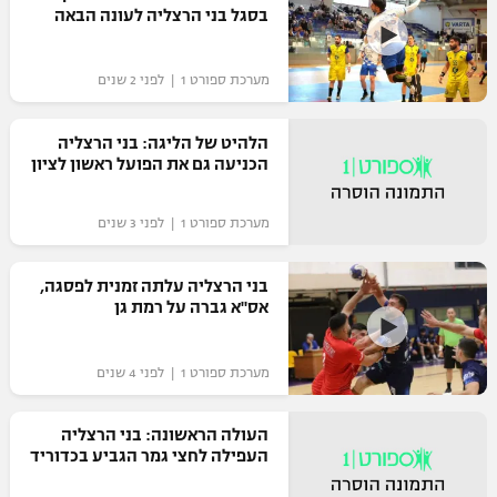
בסגל בני הרצליה לעונה הבאה
כדורסל נשים
נבחרת ישראל
יורוליג
ליגה ספרדית
טניס
VOD
מכבי תל אביב
מכבי חיפה
מערכת ספורט 1 | לפני 2 שנים
יורוקאפ
ליגה איטלקית
כדוריד
הפועל חולון
בית"ר ירושלים
הלהיט של הליגה: בני הרצליה
רץ ברשת
ליגה צרפתית
הכניעה גם את הפועל ראשון לציון
כדורעף
הפועל ירושלים
מכבי תל אביב
ליגה הולנדית
שחייה
תוצאות
מערכת ספורט 1 | לפני 3 שנים
דני אבדיה
הפועל תל אביב
ליגה טורקית
ג'ודו
בני הרצליה עלתה זמנית לפסגה,
הפועל חיפה
לוח שידורים
אס"א גברה על רמת גן
ליגה סינית
אגרוף
הפועל באר שבע
ליגה ברזילאית
ברחבה
מערכת ספורט 1 | לפני 4 שנים
ספורט אולימפי
מכבי נתניה
ליגות נוספות
העולה הראשונה: בני הרצליה
UFC
"מעל הליגה" – פודקאסט
בני יהודה
העפילה לחצי גמר הגביע בכדוריד
היאבקות WWE