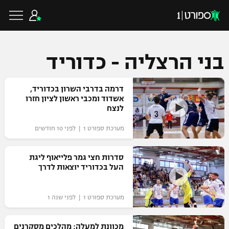
בני הרצליה - כדוריד
כדורגל ישראלי
דרמה בדרבי השרון בכדוריד,
אשדוד ומכבי ראשון לציון חזרו
לנצח
ליגת העל
כדורגל עולמי
מערכת ספורט 1 | לפני 10 חודשים
ליגה לאומית
ליגת האלופות
סדרות חצי גמר פלייאוף ליגת
כדורסל ישראלי
העל בכדוריד יוצאות לדרך
גביע הטוטו
ליגה אירופית
ליגת ווינר סל
ליגיונרים
כדורסל עולמי
מערכת ספורט 1 | לפני שנה 1
ליגה אנגלית
ליגה לאומית
גביע המדינה
NBA
מכוונת למעלה: מהלכים מסקרנים
ליגה גרמנית
ענפים נוספים