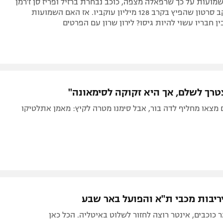
מועות על כך שרפאלה מצפה, כוכב נבחרת ברזיל ופריז סן ז'רמן
יצר סערה עקב סרטון שהפיץ בקרב 128 מיליון עוקביו. אז האם השמועות
ין חבריו עשוי להיות גיסו? לירון שרון עם הפרטים
טרך לשלם, אך היא זקוקה לסימאונה"
 מצאו מחליף לדה בור, אבל סימנו מטרה לקיץ: מאמן אתלטיקו
יריבות מכבי ת"א והפועל באר שבע
ר כוכבים, אינטר רוצה לחזור לשלוט באיטליה. הכל כאן