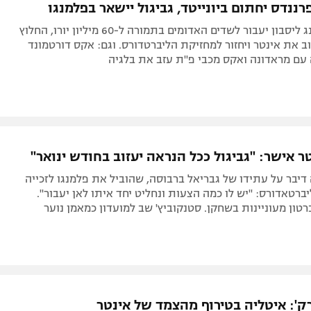
ננדס יחתום ביונייטד, גביגול יישאר בפלמנגו
קשר ספורטינג ליסבון יעבור לשדים האדומים בתמורה ל-60 מיליון יורו, החלוץ
וב את אינטר ויחזור למחזיקת הליברטדורס. וגם: אקס דורטמונד
עם מראדונה ואקס מכבי פ"ת עזב את בלגיה
ר אישר: "גביגול ככל הנראה יעזוב בחודש ינואר"
יבר על עתידו של גבריאל ברבוסה, שהוביל את פלמנגו לזכייה
ברטאדורס: "יש לו כמה הצעות ונחליט יחד איתו לאן יעבור".
טון מעוניינות בשחקן. סטנקוביץ' שב למועדון כמאמן נוער
ק': איטליה בטירוף מהצמד של אינטר