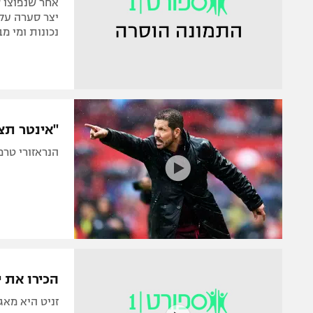
אחר שנפוצו ש
נכונות ומי מב
"אינטר תצ
הנראזורי טרם
הכירו את 
זניט היא מאג