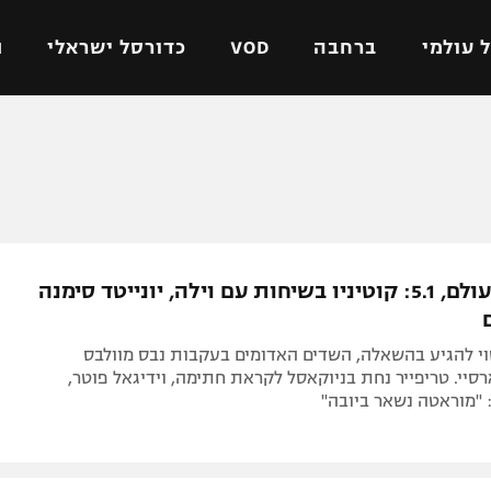
 עולמי
ברחבה
VOD
כדורסל ישראלי
ת
ל ישראלי
כדורגל עולמי
כדורסל ישראלי
על
ליגת האלופות
ליגת ווינר סל
אומית
ליגה אירופית
ליגה לאומית
וטו
ליגה אנגלית
כדורסל נשים
העברות בעולם, 5.1: קוטיניו בשיחות עם וילה, יונייטד סימנה
ים
ליגה גרמנית
מכבי תל אביב
מדינה
ליגה ספרדית
הפועל חולון
וי להגיע בהשאלה, השדים האדומים בעקבות נבס מוולבס
ישראל
ליגה איטלקית
הפועל ירושלים
יי. טריפייר נחת בניוקאסל לקראת חתימה, וידיגאל פוטר,
 "מוראטה נשאר ביובה"
יפה
ליגה צרפתית
דני אבדיה
רושלים
ליגה הולנדית
ל אביב
ליגה טורקית