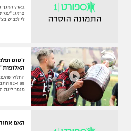
פראג: "ענקים
לי לכבוש בצ'
ז'סוס ופלמ
האלופות"
החלוץ שהעני
89 ו-2
מגמר ליגת הא
האם אחותו 