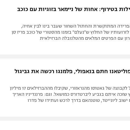
תל אביב
ליגה סינית
לות בטירוף: אחות של ניימאר בזוגיות עם כוכב
חיפה
ליגה ברזילאית
באר שבע
ליגות נוספות
פרידה המתוקשרת והחתול השחור שעבר בינו לבין אחיה,
תניה
זרועותיו של החלוץ ש"נעלם" בזמנו מהסטורי של כוכב פריז סן
 שרון עם הפרטים המלאים מהטלנובלה הברזילאית
דה
וליטאנו חתם בנאפולי, פלמנגו רכשה את גביגול
הקשר הושאל לקבוצה של גאטוסו מהנראזורי, שקיבלו מההברזילאים 17 מיליון
ץ שזכה איתם בגביע ליברטדורס כמושאל. וגם: פרננדיניו האריך
 ישוב ליונייטד, טוטנהאם בדרך לרכש ועתידו של פדרו