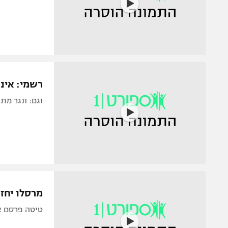
רשמי: אינט
וגם: ונגר מת
מרסלו יחזו
טיטה פרסם את 23 השחקנים לקראת קולומביה ואקוודור. גם 