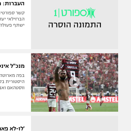
העברות: פר
הברזילאי יעז
ישתף פעולה 
מנכ"ל אינט
בפה מארוטה ד
היסטורית בלי
ווסטהאם ואבר
'לו-לא פאר