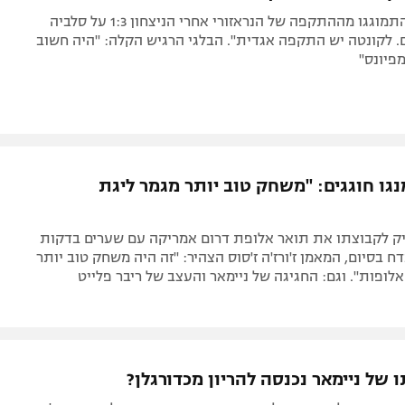
בארץ המגף התמוגגו מההתקפה של הנראזורי אחרי הניצחון 1:3 על סלביה
. לקונטה יש התקפה אגדית". הבלגי הרגיש הקלה: "היה חשוב
מפיונס"
נגו חוגגים: "משחק טוב יותר מגמר ליגת
ק לקבוצתו את תואר אלופת דרום אמריקה עם שערים בדקות
9 התבדח בסיום, המאמן ז'ורז'ה ז'סוס הצהיר: "זה היה משחק טוב יותר
לופות". וגם: החגיגה של ניימאר והעצב של ריבר פלייט
של ניימאר נכנסה להריון מכדורגלן?