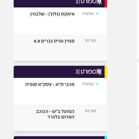
אופניים
עכשיו
איאקס (גלוך) - שלבורן
ספורט מוטורי
כדורמים
פוטבול אמריקאי NFL
07:50
מגזין טניס גברים 6.8
בייסבול MLB
ספורט אתגרי
ואקסטרים
אומנויות לחימה
גיימינג E-Sports
עכשיו
מכבי ת"א - צסק"א סופיה
07:50
הפועל ב"ש - הכוכב
האדום בלגרד