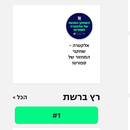
אלקטרה -
שחקני
המחזור של
ספורט1
רץ ברשת
הכל >
#1