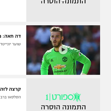
דה חאה: מ
שוער יונייט
קרצה לזהב: ברז
הסלסאו ברבע.