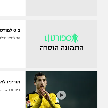
0:2 לפורטוגל על ארגנטינה, רק 0:0 לברזיל
הסלסאו נבלמו מו
מוריניו לא
דיווח: השדים הציעו 42.5 מיליון יורו על הארמני. 