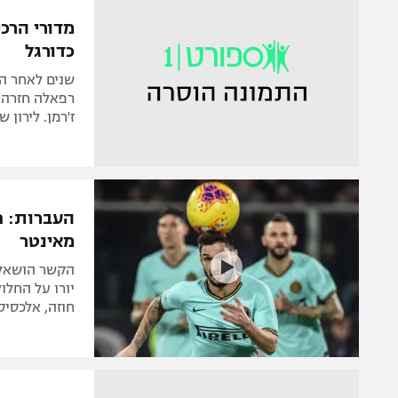
הפועל 
תקנון משתתפים וזוכים בפרסים
מדורי הרכי
הפועל 
כדורגל
תקנון עבור פעילות אלקטרה
הפועל 
תקנון עבור פעילות ספורט 1 – "מרלן"
שנים לאחר ה
מכבי נ
רפאלה חזרה ל
טניס
ז'רמן. לירון
בני יהו
גיימינג E-Sports
תנאי שימוש
העברות: פ
מדיניות פרטיות
מאינטר
תקנון פעילות ספורט 1
רשיון להקרנה פומבית לבית עסק
יורו על החלו
חוזה, אלכסיס
הצטרפות לחבילת הערוצים
לוח דרושים – ג'ובנט
תגיות
המגזין