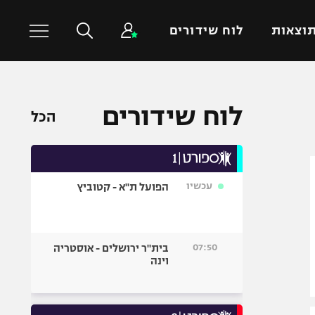
וצאות
לוח שידורים
כדורסל עולמי
ענפים נוספים
לוח שידורים
הכל
NBA
טניס
יורוליג
כדוריד
יורוקאפ
כדורעף
עכשיו
הפועל ת"א - קטוביץ
שחייה
ג'ודו
אגרוף
07:50
בית"ר ירושלים - אוסטריה
וינה
ספורט אולימפי
UFC
היאבקות WWE