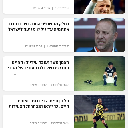
"מחצית בשכונה" – פודקאסט
אופיר סער | לפני 4 שנים
אופניים
כחלק מהשת"פ המתגבש: נבחרת
ספורט מוטורי
משתתפים וזוכים בפרסים
אתיופיה עד גיל 17 מגיעה לישראל
כדורמים
תקנון משתתפים וזוכים בפרסים
טניס
מערכת ספורט 1 | לפני 5 שנים
פוטבול אמריקאי NFL
תקנון עבור פעילות אלקטרה
מאמן נוער ועובד עירייה: החיים
גיימינג E-Sports
בייסבול MLB
החדשים של בלם העתיד של מכבי
תקנון עבור פעילות ספורט 1 – "מרלן"
ספורט אתגרי ואקסטרים
תנאי שימוש
אשר גולדברג | לפני 5 שנים
אומנויות לחימה
טל בן חיים, גדי ברומר ואופיר
מדיניות פרטיות
חיים: כך ייראו הנבחרות הצעירות
גיימינג E-Sports
תקנון פעילות ספורט 1
אשר גולדברג | לפני 5 שנים