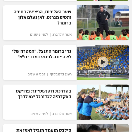
רשיון להקרנה פומבית לבית עסק
שער האליפות, הפציעה בחיפה
והטיפ מגרנט: לאן נעלם אלון
הצטרפות לחבילת הערוצים
ברומר?
אשר גולדברג | לפני 6 שנים
לוח דרושים – ג'ובנט
תגיות
גדי ברומר התנצל: "המטרה שלי
לא הייתה לפגוע במכבי ת"א"
המגזין
רענן ברנובסקי | לפני 6 שנים
בהדרכת רוטנשטיינר: פרויקט
האקדמיה לכדורגל יצא לדרך
אשר גולדברג | לפני 7 שנים
סילבס מועמד מוביל לאמן את