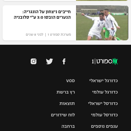
חייבים ניצחון על הונגריה:
הנערים הובסו 3:0 ע"י סלובניה
מערכת ספורט 1 | לפני 8 שנים
כדורגל ישראלי
VOD
כדורגל עולמי
רץ ברשת
ליגת העל
כדורסל ישראלי
תוצאות
ליגת
ליגה לאומית
האלופות
כדורסל עולמי
לוח שידורים
ליגת ווינר
סל
גביע הטוטו
ענפים נוספים
ברחבה
ליגה
NBA