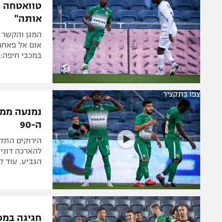
טוואטחה וא
אותה"
אום אל פאחם 
במכבי חיפה: 
צפו בתקציר
ה-90
הירוקים התק
להארכה דוני
הגביע. עוד ק
חגיגה במכב