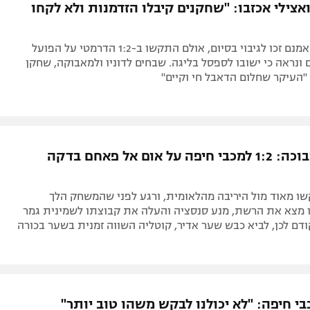
צילי אכזבו: "שחקנים קיבלו הזדמנות ולא לקחו
המגן והקשר אמנם זכו לגיבוי בסיום, אולם התקשו ב-1:2 הדרמטי על הפועל
ונראה כי ישובו לספסל בליגה. שבחים לדוניו ולמאבוקה, שחקן
"העיקר שחלום הדאבל חי וקיים"
נמנעה ממבוכה: 1:2 למכבי חיפה על אום אל פאחם בדקה
שו מאוד מול היריבה מהלאומית, ורגע לפני שהמשחק הלך
ו מצא את הרשת, מנע סנסציה והעלה את קבוצתו לשמינית גמר
ודם לכן, לביא כבש שער אדיר, קוטליה השווה זמנית בשער בכורה
י חיפה: "לא יכולנו לבקש משהו טוב יותר"