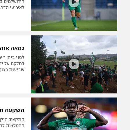
הירושלמים בש
לאירועי הדרב
כמאה אוהד
לפני בית"ר י
בחלקם על ידי
שביעות רצון 
השקעה חכ
התקציב הולך 