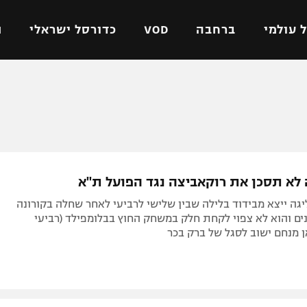
 עולמי
ברחבה
VOD
כדורסל ישראלי
ת
ל ישראלי
כדורגל עולמי
כדורסל ישראלי
על
ליגת האלופות
ליגת ווינר סל
אומית
ליגה אירופית
ליגה לאומית
וטו
ליגה אנגלית
כדורסל נשים
 לא תסכן את רוקאביצה נגד הפועל ת"א
ים
ליגה גרמנית
מכבי תל אביב
גה ייצא מבידוד בלילה שבין שלישי לרביעי לאחר שחלה בקורונה
מדינה
ליגה ספרדית
הפועל חולון
ם והוא לא צפוי לקחת חלק במשחק החוץ בבלומפילד (רביעי
ישראל
ליגה איטלקית
הפועל ירושלים
יפה
ליגה צרפתית
דני אבדיה
רושלים
ליגה הולנדית
ל אביב
ליגה טורקית