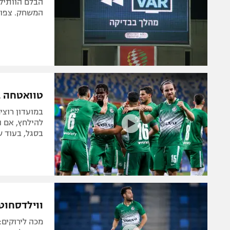
הבלם הוותיק
המשחק. צפו 
טוואטחה ב
במועדון רוצי
להילחץ, אם נ
בסגל, בעוד ש
ווילדסחוט 
מכה לירוקים: