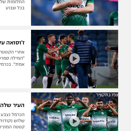
בכל שבוע
ז'וסואה ע
אחרי הקטטה ב
"המילה סמרטו
אמת". בכרמל 
צפו בתקציר
העיר שלה: מ
הכרמל נצבע י
שלוש נקודות
קטטה המונית