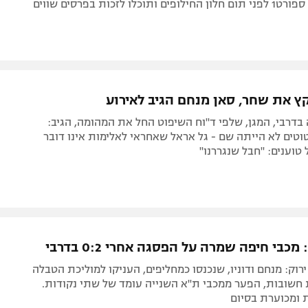
החלומות של ספורט1 לפני תום חלון החילופים ותוכלו לזכות בפרסים שווים
קץ את שחר, סאן מנחם הגיב לאירוע
דרבי, המגן, שלפי ד"וח השיפוט החל את המהומה, הגיב:
טים לא הייתה שם - גל אראל שאחראי לאלימות אינו דובר
טוענים: "חבל שנגררנו"
כבי חיפה שמרה על הפסגה אחרי 0:2 בדרבי
רוק: מנחם ודוניו, שנכנסו כמחליפים, העניקו למוליכת הטבלה
 חשובות, הפער ממכבי ת"א השנייה עומד של שתי נקודות.
 ומכוערת בסיום