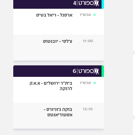
עכשיו
ארסנל - ריאל בטיס
11:00
צ'לסי - יובנטוס
עכשיו
בית"ר ירושלים - א.א.ק
לרנקה
12:10
בוקה ג'וניורס -
אסטודיאנטס