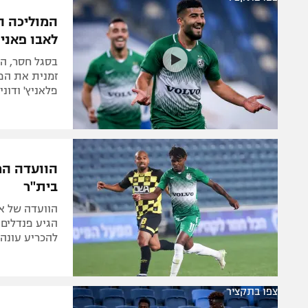
הפועל 
תקנון משתתפים וזוכים בפרסים
הפועל 
לאבו פאני
תקנון עבור פעילות אלקטרה
הפועל 
תקנון עבור פעילות ספורט 1 – "מרלן"
בסגל חסר, הי
מכבי נ
טניס
פלאניץ' ודונ
בני יהו
גיימינג E-Sports
תנאי שימוש
הוועדה המ
מדיניות פרטיות
בית"ר
תקנון פעילות ספורט 1
רשיון להקרנה פומבית לבית עסק
הגיע פנדלים 
להכריע עונה
הצטרפות לחבילת הערוצים
לוח דרושים – ג'ובנט
תגיות
צפו בתקציר
המגזין