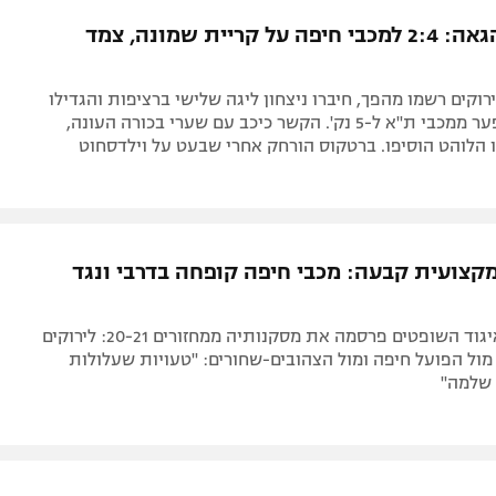
תל אביב
ליגה סינית
המוליכה הגאה: 2:4 למכבי חיפה על קריית שמונה, צמד
חיפה
ליגה ברזילאית
באר שבע
ליגות נוספות
רוקים רשמו מהפך, חיברו ניצחון ליגה שלישי ברציפות והגדילו
תניה
זמנית את הפער ממכבי ת"א ל-5 נק'. הקשר כיכב עם שערי בכורה העונה,
יו הלוהט הוסיפו. ברטקוס הורחק אחרי שבעט על וילדסחוט
דה
קצועית קבעה: מכבי חיפה קופחה בדרבי ונגד
הוועדה של איגוד השופטים פרסמה את מסקנותיה ממחזורים 20-21: לירוקים
מול הפועל חיפה ומול הצהובים-שחורים: "טעויות שעלולות
 שלמה"