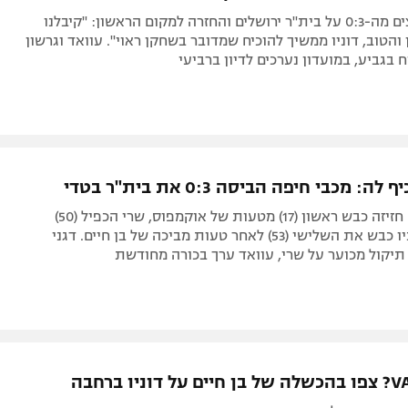
הירוקים מרוצים מה-0:3 על בית"ר ירושלים והחזרה למקום הראשון: "קיבלנו
והטוב, דוניו ממשיך להוכיח שמדובר בשחקן ראוי". עוואד וגרשון
 בגביע, במועדון נערכים לדיון ברביעי
: מכבי חיפה הביסה 0:3 את בית"ר בטדי
צפו בתקציר: חזיזה כבש ראשון (17) מטעות של אוקמפוס, שרי הכפיל (50)
בקלילות ודוניו כבש את השלישי (53) לאחר טעות מביכה של בן חיים. דגני
יקול מכוער על שרי, עוואד ערך בכורה מחודשת