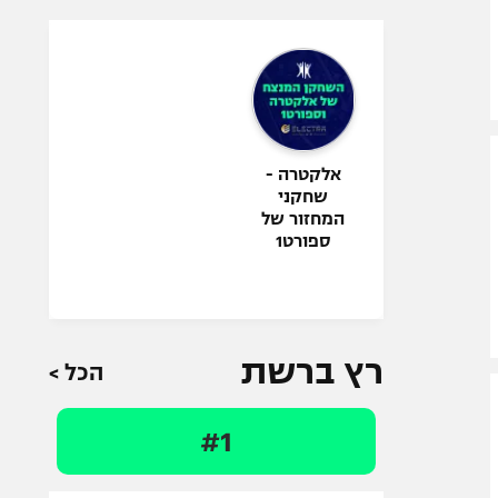
אלקטרה -
שחקני
המחזור של
ספורט1
רץ ברשת
הכל >
#1