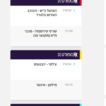
אופניים
עכשיו
הפועל ב"ש - הכוכב
ספורט מוטורי
האדום בלגרד
כדורמים
פוטבול אמריקאי NFL
11:30
שריף טירספול - מכבי
בייסבול MLB
ת"א (מקוצר 10)
ספורט אתגרי
ואקסטרים
אומנויות לחימה
גיימינג E-Sports
עכשיו
צ'לסי - יובנטוס
10:15
מילאן - אינטר