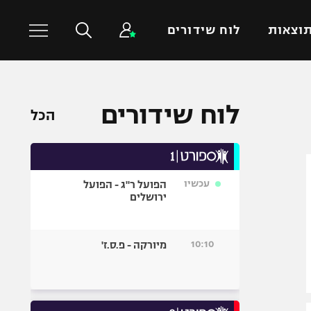
וצאות
לוח שידורים
כדורסל עולמי
ענפים נוספים
לוח שידורים
הכל
NBA
טניס
יורוליג
כדוריד
יורוקאפ
כדורעף
עכשיו
הפועל ר"ג - הפועל
שחייה
ירושלים
ג'ודו
אגרוף
10:10
מיורקה - פ.ס.ז'
ספורט אולימפי
UFC
היאבקות WWE