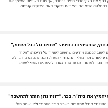
 דחף את חלוץ מכבי חיפה ברחבה, אך צוות השיפוט המשיך את
בהחלטה התמוהה והצביעו בסקר: האם הירוקים קופחו?
חוץ, אופטימיות בחיפה: "שווים גול בכל משחק"
ם לשוב לפסגה ויודעים שחשוב לשמור על דריכות: "אסור
דע לשחק נכון בחלק ההגנתי - ננצח". המגן שנפצע בדרבי לא
רי צפוי לפתוח וגם עוואד הצטרף לאימונים ועשוי לשחק
יחמיץ את בית"ר. בכר: "דוניו נתן חומר למחשבה"
 ההולנדי סובל ממתיחה בשריר הירך האחורי ולא ישחק מול