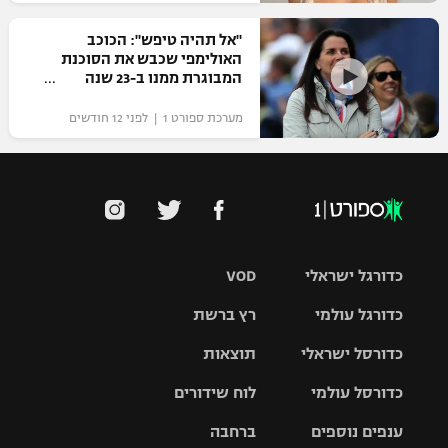
"אל תהיה טיפש": הכוכב
האולימפי שכבש את הסוכנת
המבוגרת ממנו ב-23 שנה
מערכת ספורט 1 | לפני 12 חודשים
כדורגל ישראלי
VOD
כדורגל עולמי
רץ ברשת
ליגת העל
כדורסל ישראלי
תוצאות
ליגת
ליגה לאומית
האלופות
כדורסל עולמי
לוח שידורים
ליגת ווינר
סל
גביע הטוטו
ענפים נוספים
ברחבה
ליגה
NBA