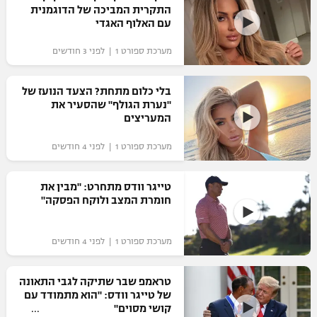
התקרית המביכה של הדוגמנית
כדורסל נשים
נבחרת ישראל
עם האלוף האגדי
יורוליג
ליגה ספרדית
טניס
VOD
מכבי תל אביב
מכבי חיפה
מערכת ספורט 1 | לפני 3 חודשים
יורוקאפ
ליגה איטלקית
כדוריד
הפועל חולון
בית"ר ירושלים
בלי כלום מתחת? הצעד הנועז של
רץ ברשת
ליגה צרפתית
"נערת הגולף" שהסעיר את
כדורעף
הפועל ירושלים
המעריצים
מכבי תל אביב
ליגה הולנדית
שחייה
תוצאות
מערכת ספורט 1 | לפני 4 חודשים
דני אבדיה
הפועל תל אביב
ליגה טורקית
ג'ודו
טייגר וודס מתחרט: "מבין את
הפועל חיפה
לוח שידורים
חומרת המצב ולוקח הפסקה"
ליגה סינית
אגרוף
הפועל באר שבע
ליגה ברזילאית
ברחבה
מערכת ספורט 1 | לפני 4 חודשים
ספורט אולימפי
מכבי נתניה
ליגות נוספות
UFC
טראמפ שבר שתיקה לגבי התאונה
"מעל הליגה" – פודקאסט
בני יהודה
של טייגר וודס: "הוא מתמודד עם
קושי מסוים"
היאבקות WWE