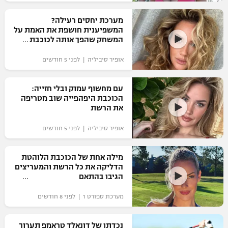
רשיון להקרנה פומבית לבית עסק
מערכת יחסים רעילה?
המשפיענית חושפת את האמת על
הצטרפות לחבילת הערוצים
המשחק שהפך אותה לכוכבת
אופיר סיביליה | לפני 5 חודשים
לוח דרושים – ג'ובנט
תגיות
עם מחשוף עמוק ובלי חזייה:
הכוכבת היפהפייה שוב מטריפה
את הרשת
המגזין
אופיר סיביליה | לפני 5 חודשים
מילה אחת של הכוכבת הלוהטת
הדליקה את כל הרשת והמעריצים
הגיבו בהתאם
מערכת ספורט 1 | לפני 8 חודשים
נכדתו של דונאלד טראמפ תערוך