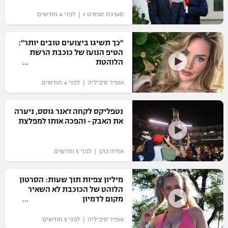
"מחצית בשכונה" – פודקאסט
מערכת ספורט 1 | לפני 4 חודשים
אופניים
"כך תשיגו ביצועים טובים יותר":
ספורט מוטורי
משתתפים וזוכים בפרסים
הטיפ הנועז של כוכבת הרשת
הלוהטת
כדורמים
תקנון משתתפים וזוכים בפרסים
טניס
אופיר סיביליה | לפני 4 חודשים
פוטבול אמריקאי NFL
תקנון עבור פעילות אלקטרה
נטפליקס לקחה ז'אנר גוסס, ניערה
גיימינג E-Sports
בייסבול MLB
את האבק - והפכה אותו למפלצת
תקנון עבור פעילות ספורט 1 – "מרלן"
ספורט אתגרי ואקסטרים
תנאי שימוש
אחיה כהן | לפני 5 חודשים
אומנויות לחימה
מיליון צפיות תוך שעות: הסרטון
מדיניות פרטיות
הלוהט של הכוכבת לא השאיר
גיימינג E-Sports
מקום לדמיון
תקנון פעילות ספורט 1
אופיר סיביליה | לפני 5 חודשים