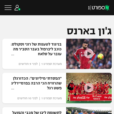
ג'ון בארנס
כדורגל ישראלי
בניגוד לטענות של רוני וסקולס:
כוכב ליברפול בעבר הסביר מה
עובר על סלאח
ליגת העל
כדורגל עולמי
מערכת ספורט 1 | לפני 9 חודשים
ליגה לאומית
ליגת האלופות
"הפסדתי מיליונים": הכדורגלן
כדורסל ישראלי
שהרוויח הכי הרבה בפרמיירליג
גביע הטוטו
פשט רגל
ליגה אירופית
ליגת ווינר סל
ליגיונרים
כדורסל עולמי
מערכת ספורט 1 | לפני 10 חודשים
ליגה אנגלית
ליגה לאומית
גביע המדינה
NBA
לתשומת ליבן של מכבי והפועל
ליגה גרמנית
ענפים נוספים