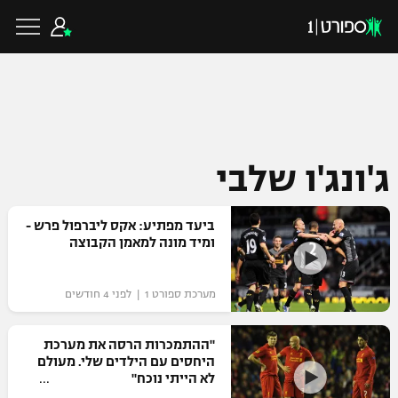
כדורגל ישראלי
ג'ונג'ו שלבי
ליגת העל
כדורגל עולמי
ביעד מפתיע: אקס ליברפול פרש -
ומיד מונה למאמן הקבוצה
ליגה לאומית
ליגת האלופות
כדורסל ישראלי
גביע הטוטו
מערכת ספורט 1 | לפני 4 חודשים
ליגה אירופית
ליגת ווינר סל
ליגיונרים
כדורסל עולמי
"ההתמכרות הרסה את מערכת
ליגה אנגלית
היחסים עם הילדים שלי. מעולם
ליגה לאומית
גביע המדינה
לא הייתי נוכח"
NBA
ליגה גרמנית
ענפים נוספים