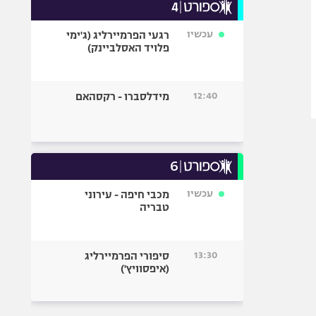
עכשיו
רגעי הפרמיירליג (ג'ימי
פלויד האסלביינק)
12:40
מידלסברו - רקסהאם
עכשיו
מכבי חיפה - עירוני
טבריה
13:30
סיפורי הפרמיירליג
(איפסוויץ')