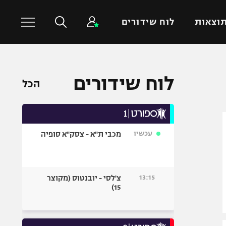
וצאות
לוח שידורים
כדורסל עולמי
ענפים נוספים
לוח שידורים
הכל
NBA
טניס
יורוליג
כדוריד
יורוקאפ
כדורעף
עכשיו
מכבי ת"א - צסק"א סופיה
שחייה
ג'ודו
אגרוף
13:15
צ'לסי - יובנטוס (מקוצר
15)
ספורט אולימפי
UFC
היאבקות WWE