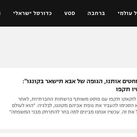
 עולמי
ברחבה
VOD
כדורסל ישראלי
ת
ל ישראלי
כדורגל עולמי
כדורסל ישראלי
על
ליגת האלופות
ליגת ווינר סל
אומית
ליגה אירופית
ליגה לאומית
וטו
ליגה אנגלית
כדורסל נשים
חטים אותנו, הגופה של אבא תישאר בקונגו":
ים
ליגה גרמנית
מכבי תל אביב
יו תקפו
מדינה
ליגה ספרדית
הפועל חולון
דן לוקאקו תקפו עם פוסט משותף ברשתות החברתיות, לאחר
ישראל
ליגה איטלקית
הפועל ירושלים
הסכימו להעביר את גופת אביהם מקונגו, לבלגיה: "הוא לעולם
 את זה. עכשיו אנחנו מבינים למה בחר להתרחק מבני המשפחה"
יפה
ליגה צרפתית
דני אבדיה
רושלים
ליגה הולנדית
ל אביב
ליגה טורקית