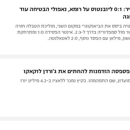
תל אביב
ליגה סינית
צפו בתקציר: 0:1 ליובנטוס על רומא, נאפולי הבטיחה עוד
חיפה
ליגה ברזילאית
גה
באר שבע
ליגות נוספות
יה ביסס את הביאנקונרי במקום השני, מוליכת הטבלה חזרה
תניה
פעמיים מפיגור מול סמפדוריה בדרך ל-2:3. אינטר הפסידה 1:0 ומתרחקת
ילאן עם הפסד נוסף, 2:0 לאטאלנטה.
דה
פספסה הזדמנות להחתים את ג'ורדן לוקאקו
ון, שם התמהמהו. בקיץ נמכר ללאציו ב-4.2 מיליון יורו