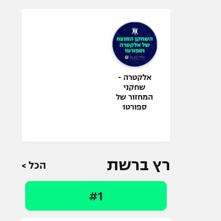
אלקטרה -
שחקני
המחזור של
ספורט1
רץ ברשת
הכל >
#1