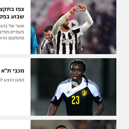
הפועל 
תקנון משתתפים וזוכים בפרסים
הפועל 
שבוע בפס
תקנון עבור פעילות אלקטרה
הפועל 
תקנון עבור פעילות ספורט 1 – "מרלן"
שער של בנעט
מכבי נ
טניס
מהמקום הראשון, מ
בני יהו
גיימינג E-Sports
תנאי שימוש
מכבי ת"א 
מדיניות פרטיות
המגן הוצע למועד
תקנון פעילות ספורט 1
רשיון להקרנה פומבית לבית עסק
הצטרפות לחבילת הערוצים
לוח דרושים – ג'ובנט
תגיות
המגזין