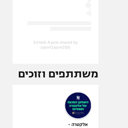
A post shared by ספורט1
(@sport1sport2)
משתתפים וזוכים
אלקטרה -