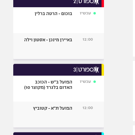
אופניים
עכשיו
בוכום - הרטה ברלין
ספורט מוטורי
כדורמים
פוטבול אמריקאי NFL
12:00
באיירן מינכן - אסטון וילה
בייסבול MLB
ספורט אתגרי
ואקסטרים
אומנויות לחימה
גיימינג E-Sports
עכשיו
הפועל ב"ש - הכוכב
האדום בלגרד (מקוצר 10)
12:00
הפועל ת"א - קטוביץ