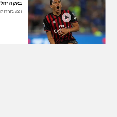
באקה יחליף
וגם: ג'ורדן 